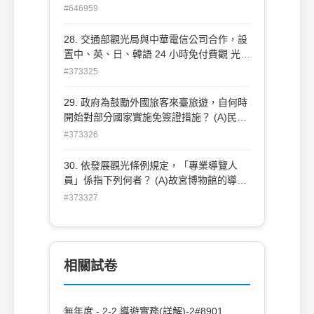
(C)梅花標識 (D)離島不予評鑑
#646959
28. 交通部觀光局與中華電信公司合作，設
置中、英、日、韓語 24 小時免付費觀 光諮
詢熱線（call center），其電話號碼為：
#373325
(A)0800211734 (B)0800211334
(C)0800011765 (D)0800011567
29. 政府為鼓勵外國旅客來臺旅遊，自何時
開始對部分國家實施免簽證措施？ (A)民國
82 年 1 月 1 日 (C)民國 84 年 1 月 1 日
#373326
(B)民國 83 年 1 月 1 日 (D)民國 85 年 1
月 1 日
30. 依發展觀光條例規定，「專業導覽人
員」係指下列何者？ (A)故宮博物館的導覽
人員 (C)節慶展覽會的引導人員 (B)國家風
#373327
景區的解說義工 (D)自然人文生態景觀區
的解說專業人員
相關試卷
無年度 - 2-2 導遊實務(詳解)-2#8901