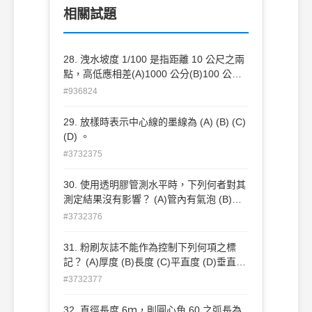
相關試題
28. 洩水坡度 1/100 是指距離 10 公尺之兩
點，高低應相差(A)1000 公分(B)100 公分
(C)10 公分(D)1 公分。
#936824
29. 放樣時表示中心線的墨線為 (A) (B) (C)
(D) 。
#3732375
30. 使用透明膠管測水平時，下列何者對其
測定結果沒有影響？ (A)管內有氣泡 (B)管
內水位未靜止 (C)管內堵塞 (D)管內盛水量
#3732376
較多 。
31. 粉刷灰誌不能作為控制下列何項之標
記？ (A)厚度 (B)長度 (C)平直度 (D)垂直度
。
#3732377
32. 直徑長度 6ｍ，則圓心角 60 之弧長為