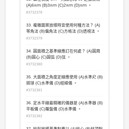
(A)6πｍ (B)3πｍ (C)2πｍ (D)πｍ 。
#3732378
33. 複雜圖案放樣時宜使用何種方法？ (A)
等角法 (B)偏角法 (C)方格法 (D)透視法 。
#3732379
34. 圓面積之基準線應訂在何處？ (A)圓周
(B)圓心 (C)圓弧 (D)弦 。
#3732380
35. 大面積之角度定線應使用 (A)水準尺 (B)
錘球 (C)水準儀 (D)經緯儀 。
#3732381
36. 定水平線最精確的儀器是 (A)水準器 (B)
平板儀 (C)羅盤儀 (D)水準儀 。
#3732382
37. 柱列放樣基準點應以 (A)柱心 (B)柱頂點