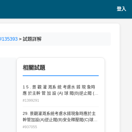
登入
135393
> 試題詳解
相關試題
1 5 . 景 觀 灌 溉系 統 考慮水 錘 現 象時
應 於主幹 管 加 設 (A) 球 閥(B)逆止閥 (C)
安 全 釋壓閥 (D) 電 磁閥 。
#1399291
29. 景觀灌溉系統考慮水錘現象時應於主
幹管加設(A)逆止閥(B)安全釋壓閥(C)球閥
(D)電磁閥。
#937055