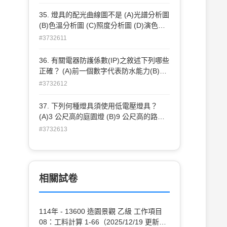
安裝，不需專業電匠證照 (C)低電壓庭園
燈使用之電壓以 12V 及 24V 較多 (D)低電
35. 燈具的配光曲線圖不是 (A)光譜分析圖
壓庭園燈使用的光源以氣體放電燈居多 。
(B)色溫分析圖 (C)照度分析圖 (D)演色性
分析圖 。
#3732611
36. 有關電器防護係數(IP)之敘述下列哪些
正確？ (A)前一個數字代表防水能力(B)後
一個數字代表防塵能力 (C)IP68 是防水防
#3732612
塵最高等級 (D)水底燈必須符合 IP68 之規
範 。
37. 下列何種燈具須使用低電壓燈具？
(A)3 公尺高的庭園燈 (B)9 公尺高的路燈
(C)水底燈 (D)地底燈 。
#3732613
相關試卷
114年 - 13600 造園景觀 乙級 工作項目
08：工料計算 1-66（2025/12/19 更新）