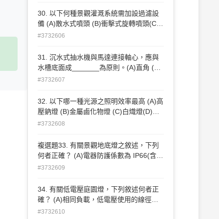
30. 以下何種景觀灌溉系統需加設過濾設
備 (A)散水式噴頭 (B)衝擊式旋轉噴頭(C)
滴灌系統 (D)均無需設置 。
#3732606
31. 沉水式抽水機與馬達連接軸心，應與
水槽底面成_______為原則。(A)直角 (B)
水平 (C)平行(D)任意角度
#3732607
32. 以下哪一種光源之照明效率最高 (A)高
壓鈉燈 (B)金屬鹵化物燈 (C)白熾燈(D)螢
光燈 。
#3732608
複選題33. 有關景觀地底燈之敘述，下列
何者正確？ (A)電器防護係數為 IP66(含)
以上 (B)為安全考量最好使用低電壓燈具
#3732609
(C)燈具下方必須排水良好 (D)燈具如有套
筒，將可方便維修 。
34. 有關低電壓庭園燈，下列敘述何者正
確？ (A)相同負載，低電壓使用的線徑較
高電壓為大 (B)低電壓庭園燈可 DIY 自行
#3732610