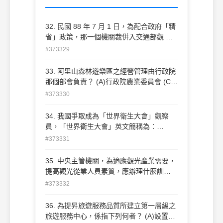
32. 民國 88 年 7 月 1 日，為配合政府「精
省」政策，那一個機關裁併入交通部觀 光
局？ (A)交通處 (C)臺灣省交通處旅遊事業
#373329
管理局 (B)臺灣省政府 (D)國民旅遊組
33. 阿里山森林遊樂區之經營管理由行政院
那個部會負責？ (A)行政院農業委員會 (C)
內政部 (B)交通部 (D)財政部
#373330
34. 我國爭取成為「世界衛生大會」觀察
員，「世界衛生大會」英文簡稱為：
(A)WHO (B)WHA  (C)WTO  (D)APEC
#373331
35. 中央主管機關，為適應觀光產業需要，
提高觀光從業人員素質，應辦理什麼訓
練？ (A)職前訓練 (B)專業人員訓練 (C)
#373332
技術訓練 (D)語文訓練
36. 為提昇旅遊服務品質所建立第一層級之
旅遊服務中心，係指下列何者？ (A)設置於