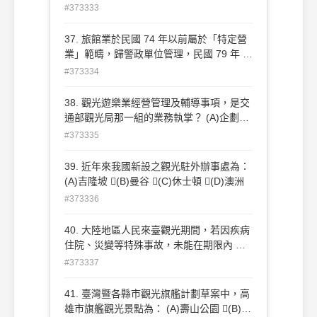
國際機場內，提供全國性資訊 (B)設置於國
#373333
內機場、火車站、捷運站等，提供區域性資
訊 (C)設置於觀光景點之交通節點，提供景
37. 旅館業於民國 74 年以前屬於「特定營
點周邊資訊 (D)設置於便利商店、旅館、高
業」範疇，歸警政單位管理，民國 79 年 7
速公路服務區等，於旅遊過程中可能接觸之
月行政院指示，旅館業由觀光單位管理，因
#373334
處
此交通部觀光局於民國 80 年 6 月成立那一
個單位？ (A)旅館業科 (C)國民旅遊組 (B)
38. 觀光遊樂業經營管理及輔導事項，是交
業務組 (D)旅館業查報督導中心
通部觀光局那一組的業務執掌？ (A)企劃組
(B)業務組 (C)國民旅遊組 (D)技術組
#373335
39. 近年來我國新設之觀光駐外辦事處為：
(A)吉隆坡 (B)曼谷 (C)休士頓 (D)澳洲
#373336
40. 大陸地區人民來臺觀光期間，若因疾病
住院、災變等特殊事故，未能在期限內 出
境者，代申請旅行業應該向那個機關申請延
#373337
期？ (A)交通部觀光局 (C)行政院大陸委員
會 (B)內政部入出國及移民署 (D)財團法
41. 臺灣暨各縣市觀光旗艦計劃草案中，高
人海峽兩岸交流基金會
雄市旗艦觀光景點為： (A)壽山公園 (B)旗