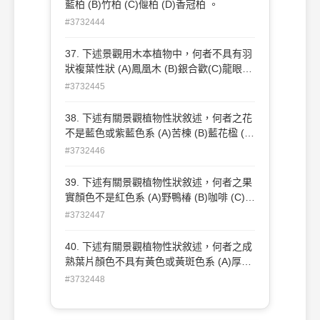
藍柏 (B)竹柏 (C)偃柏 (D)香冠柏 。
#3732444
37. 下述景觀用木本植物中，何者不具有羽
狀複葉性狀 (A)鳳凰木 (B)銀合歡(C)龍眼
(D)小葉欖仁 。
#3732445
38. 下述有關景觀植物性狀敘述，何者之花
不是藍色或紫藍色系 (A)苦楝 (B)藍花楹 (C)
相思樹 (D)金露花 。
#3732446
39. 下述有關景觀植物性狀敘述，何者之果
實顏色不是紅色系 (A)野鴨椿 (B)咖啡 (C)山
桐子 (D)草海桐 。
#3732447
40. 下述有關景觀植物性狀敘述，何者之成
熟葉片顏色不具有黃色或黃斑色系 (A)厚葉
石斑木 (B)香冠柏 (C)斑葉月桃 (D)黃金葉
#3732448
金露花 。