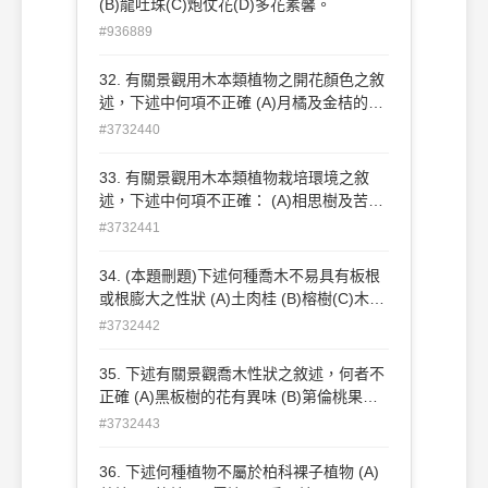
(B)龍吐珠(C)炮仗花(D)多花素馨。
#936889
32. 有關景觀用木本類植物之開花顏色之敘
述，下述中何項不正確 (A)月橘及金桔的花
色為白色系 (B)水黃皮及苦楝花色具有粉紫
#3732440
色系 (C)台東漆及流蘇花色為白色系 (D)長
紅木及相思樹的花為黃色系 。
33. 有關景觀用木本類植物栽培環境之敘
述，下述中何項不正確： (A)相思樹及苦楝
都可視為先驅性植物 (B)阿勃勒及鴨腳木可
#3732441
在半陰性環境栽植 (C)落羽杉及串錢柳可栽
植於濕潤土壤中 (D)海檬果及黃槿具有較高
34. (本題刪題)下述何種喬木不易具有板根
耐鹽性 。
或根膨大之性狀 (A)土肉桂 (B)榕樹(C)木麻
黃 (D)第倫桃 。
#3732442
35. 下述有關景觀喬木性狀之敘述，何者不
正確 (A)黑板樹的花有異味 (B)第倫桃果實
有臭異味 (C)木棉之莖上長有瘤刺易傷人
#3732443
(D)黑板樹耐強風驟雨 。
36. 下述何種植物不屬於柏科裸子植物 (A)