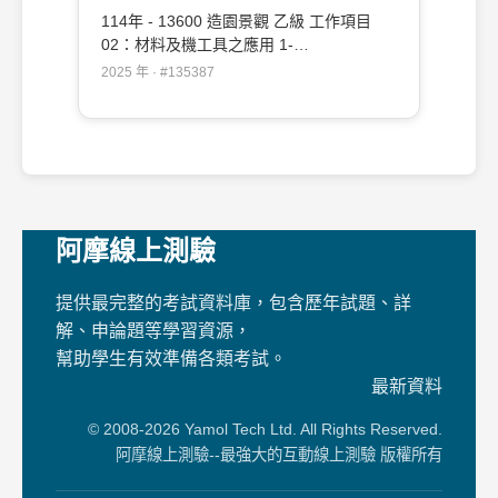
114年 - 13600 造園景觀 乙級 工作項目
02：材料及機工具之應用 1-
50（2025/12/19 更新）#135387
2025 年 · #135387
阿摩線上測驗
提供最完整的考試資料庫，包含歷年試題、詳
解、申論題等學習資源，
幫助學生有效準備各類考試。
最新資料
© 2008-2026 Yamol Tech Ltd. All Rights Reserved.
阿摩線上測驗--最強大的互動線上測驗 版權所有