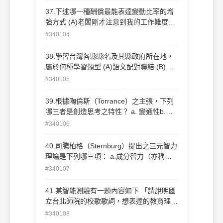
(D)收看電視節目，吸收到許多理財知識
37.下述哪一種酬償最能表達變動比率的增
強方式 (A)老闆剛才注意到我的工作難度
高，賞了我一個紅包 (B)打工一小時是80元
#340104
(C)真好運！碰上換季大拍賣，需要的東西
可以便宜買到 (D)和女朋友約好每週六下午
38.學習台灣各縣縣名及其縣政府所在地，
看電影
屬於何種學習類型 (A)語文配對聯結 (B)自
由回憶學習 (C)序列學習 (D)位置法記憶術
#340105
學習
39.根據陶倫斯（Torrance）之主張，下列
哪三者是創造思考之特性？ a. 變通性b.流
暢性c.類化性d.獨特性
#340106
(A)abc(B)abd(C)acd(D)bcd。
40.司騰柏格（Sternburg）提出之三元智力
理論是下列哪三項： a.成分智力（亦稱為
作業成分智力或組合觀點的智力） b.環境
#340107
智力（亦稱為肆應智力或實用智力）； c.
後設智力（亦稱為認知監控力）； d. 經驗
41.某智能測驗有一題內容如下 「請說明國
智力 （亦稱為創造力）。
立台北師院的校歌歌詞，想表達的教育理想
(A)abc(B)abd(C)bcd(D)acd。
和情感特色，理由 」。（註：正確即給
#340108
分） 用吉爾福特提出的智力結構論（智力