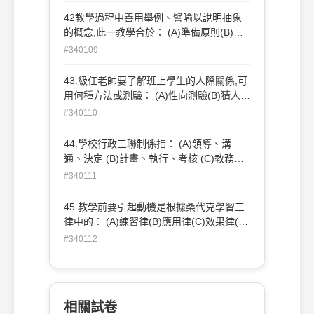
的思考方式—思考內容—思考產品）來分析
42教學過程中善用舉例、譬喻以說明抽象
這題之屬性為 (A)認知—聽覺符號—單位
的概念,此一教學合於： (A)準備原則(B)類
(B)擴散思考—語意—轉換 (C)認知—語意
化原則(C)自動原則(D)興趣原則。
#340109
—類別 (D)聚斂思考—聽覺符號—系統
43.級任老師要了解班上學生的人際關係,可
用何種方法或測驗： (A)性向測驗(B)猜人測
驗(C)社交測量法(D)人格測驗。
#340110
44.學校行政三聯制係指： (A)領導、溝
通、決定 (B)計畫、執行、考核 (C)教務、
訓導、總務 (D)校長、主任、組長。
#340111
45.教學前要引起動機是根據桑代克學習三
律中的： (A)練習律(B)應用律(C)效果律(D)
準備律。
#340112
相關試卷