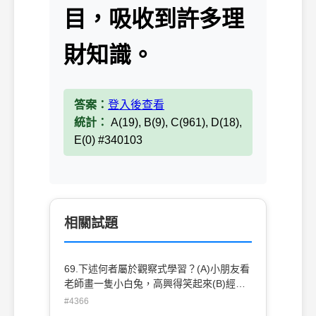
目，吸收到許多理
財知識。
答案：
登入後查看
統計：
A(19), B(9), C(961), D(18),
E(0) #340103
相關試題
69.下述何者屬於觀察式學習？(A)小朋友看
老師畫一隻小白兔，高興得笑起來(B)經由
閱讀故事小說，而記得許多英文單字(C)上
#4366
羽球課時，透過看老師的示範而學會發球