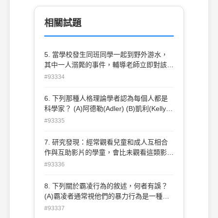
相關試題
5. 當學校發生同班同學一起到野外游水，
其中一人溺斃的事件，輔導老師立即對該生
所屬班級進行危機處理之班級輔導活動，這
#93334
是屬於下列哪一級的心理衛生工作？ (A)三
級預防 (B)二級預防 (C)初級預防 (D)甲級
6. 下列那種人格理論學者認為每個人都是
動員
科學家？ (A)阿德勒(Adler) (B)凱利(Kelly)
(C)馬斯洛(Maslow) (D)史基納 (Skinner)
#93335
7. 研究發現：經常觀看兒童和成人互相合
作與互助影片的學童，會比未觀看這類影片
者更能表現合作、參與的行為，此乃印證何
#93336
人的理論？ (A) Rogers (B) Bandura (C)
Pavlov (D) Skinner
8. 下列關於霸凌行為的敘述，何者有誤？
(A)霸凌者通常視他們的暴力行為是一種英
雄氣概的表現，顯示他們對自我的評價是正
#93337
向的(B)校園霸凌型態愈趨複雜，它跟家庭