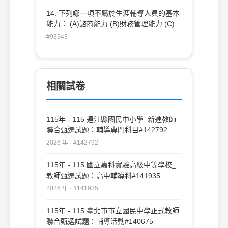
14. 下列哪一項不屬於生涯輔導人員的基本
能力： (A)諮商能力 (B)財務管理能力 (C)資
訊處理能力 (D)個別及團體評量能力
#93343
相關試卷
115年 - 115 連江縣國民中小學_新進教師
聯合甄選試題：輔導專門科目#142792
2026 年 · #142792
115年 - 115 國立嘉科實驗高級中等學校_
教師甄選試題：高中輔導科#141935
2026 年 · #141935
115年 - 115 臺北市市立國民中學正式教師
聯合甄選試題：輔導活動#140675