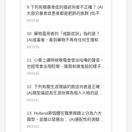
暴力類似，除了肢體外，還涉及語言、金錢
9.下列有關暴食症的描述何者不正確？ (A)
或關係的霸凌 (C)根據研究，長期觀看暴力
大部分暴食症患者都是肥胖的族群 (B)不恰
影片的學生很容易成為霸凌者 (D)根據研
當的以自己體重去影響自尊 (C)長期下來則
#93338
究，女同學之間往往是關係霸凌多於肢體霸
會導致月經不規則、食道發炎或唾液腺發炎
凌；男生則相反
等身體疾病 (D)由於整天被惡性循環的暴食
10. 藥物濫用者的「戒斷症狀」指的是？
行為所佔據，患者可能長期處於憂鬱狀態
(A)戒毒後，看到藥物不再有任何生理和心
理的特殊反應 (B)戒毒後，看到藥物會有吞
#93339
口水、心跳加速、冒冷汗等反應 (C)得不到
藥物時，生理會出現心悸、打哈欠、流鼻水
11. 小華上課時候喉嚨會發出咕嚕的聲音，
等症狀 (D)得不到藥物時，心理會出現煩躁
也經常會出現眨眼、聳肩和做鬼臉的樣子。
不安的情形，並且渴望取得藥物
經輔導老師發現：小華不是故意的，但在被
#93340
老師責罵或被同學嘲弄時，這些情況會更明
顯，小華很可能有下列何種疾患？ (A)自閉
12. 下列有關生涯理論的敘述何者是正確：
症 (B)亞斯伯格症 (C)妥瑞氏症 (D)對立反
(A)類型論認為生涯抉擇為個人人格的延伸
抗疾患
(B)決策論強調個人的特質及其與生涯選擇
#93341
的關聯 (C)心理動力論認為生涯發展的過
程，是自我觀念的發展與實踐 (D)發展論重
13. Holland將個體在職業興趣上分為六大
視生理基礎對生涯抉擇的影響
類型，並據以發展出： (A)適配性的測驗診
斷 (B)生涯信念系統 (C)生涯價值澄清系統
#93342
(D)後設認知檢核系統