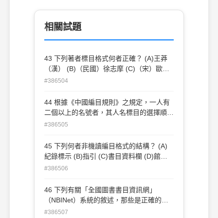
相關試題
43 下列著者標目格式何者正確？ (A)王莽
（漢） (B)（民國）徐志摩 (C)（宋）歐陽
修 (D)鄭成功
#386504
44 根據《中國編目規則》之規定，一人有
二個以上的名號者，其人名標目的選擇順序
應為何？①文獻中最常用者 ②最著稱者 ③
#386505
個人作品中最常用者 ④個人最近使用者
(A)①②③④ (B)②③①④ (C)②④①③
45 下列何者非機讀編目格式的結構？ (A)
(D)③④①②
紀錄標示 (B)指引 (C)書目資料欄 (D)館藏
格式
#386506
46 下列有關「全國圖書書目資訊網」
（NBINet）系統的敘述，那些是正確的？
①採用集中式的書目資料庫架構 ②提供
#386507