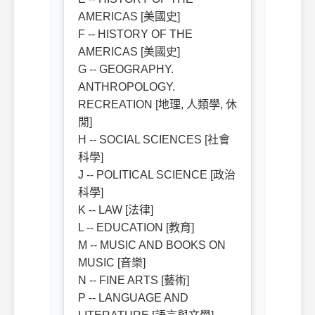
AMERICAS [美國史]
F -- HISTORY OF THE
AMERICAS [美國史]
G -- GEOGRAPHY.
ANTHROPOLOGY.
RECREATION [地理, 人類學, 休
閒]
H -- SOCIAL SCIENCES [社會
科學]
J -- POLITICAL SCIENCE [政治
科學]
K -- LAW [法律]
L -- EDUCATION [教育]
M -- MUSIC AND BOOKS ON
MUSIC [音樂]
N -- FINE ARTS [藝術]
P -- LANGUAGE AND