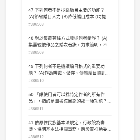
Z39.50 client及server與編目模組結合 ③資
料庫記錄係透過OAI方式更新 ④具備線上聯
47 下列何者不是抄錄編目主要的功能？
合目錄的功能 (A)僅①② (B)僅①③
(A)節省編目人力 (B)降低編目成本 (C)提高
(C)①②④ (D)①③④
編目時效性 (D)促進編目專業教育
#386508
48 對於集叢著錄方式敘述何者錯誤？ (A)
集叢號依作品之編次著錄，力求簡明，不必
要之文字得予省略 (B)集叢號以阿拉伯數字
#386509
記之 (C)附屬集叢名稱可單獨著錄 (D)作品
分為若干部分，各自屬於不同集叢，無法在
49 下列何者不是機讀編目格式的重要功
集叢項表示者，於附註項著錄之
能？ (A)作為辨識、儲存、傳輸編目資訊的
標準 (B)是圖書館自動化的基礎 (C)便於館
#386510
際間書目資料的交換 (D)是主題分析的最佳
工具
50 「讓使用者可以找特定作者的所有作
品」，指的是圖書館目錄的那一種功能？
(A)辨識 (B)聚合 (C)選擇 (D)獲取
#386511
41 依原住民族基本法規定，行政院為審
議、協調基本法相關事務，應設置推動委員
會，其中原住民族委員應占多少委員席次？
#386512