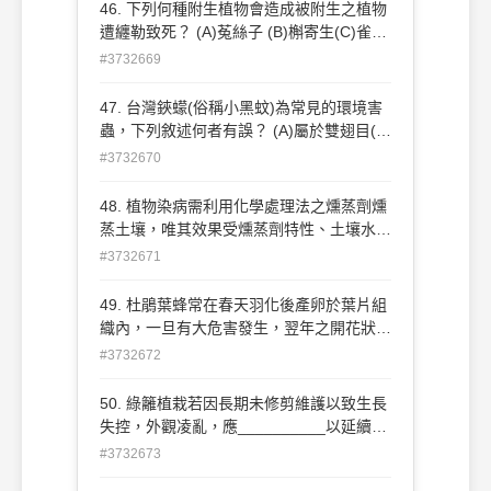
拉草(C)好年冬(D)二、四地(2,4-D)。
46. 下列何種附生植物會造成被附生之植物
遭纏勒致死？ (A)菟絲子 (B)槲寄生(C)雀榕
(D)山蘇 。
#3732669
47. 台灣鋏蠓(俗稱小黑蚊)為常見的環境害
蟲，下列敘述何者有誤？ (A)屬於雙翅目(蚊
蠅類)昆蟲 (B)成蟲於日間活動，雌蟲嗜吸人
#3732670
血，但雄蟲則不會叮咬(C)清除積水容器可
減緩族群發生 (D)小黑蚊幼蟲期以藍綠藻類
48. 植物染病需利用化學處理法之燻蒸劑燻
為食物，故適度清理水灘邊緣濕粘區域或陰
蒸土壤，唯其效果受燻蒸劑特性、土壤水分
暗濕滑區塊有助控制其族群數量 。
和溫度等因素影響，一般較適用於 (A)公園
#3732671
(B)室內盆栽 (C)庭園(D)溫室或苗床 。
49. 杜鵑葉蜂常在春天羽化後產卵於葉片組
織內，一旦有大危害發生，翌年之開花狀況
有時花量大減，有時甚至無法開花，其幼蟲
#3732672
多半進入土中或土表堆積之枯葉上化作菌
蛹，應透過 ________來減少為害發生。
50. 綠籬植栽若因長期未修剪維護以致生長
(A)中耕並清除落葉 (B)灌水 (C)修剪 (D)施
失控，外觀凌亂，應__________以延續綠
肥
籬的樣貌機能。 (A)施予強剪(B)分次修剪
#3732673
(C)一次剪到位 (D)繼續放任生長