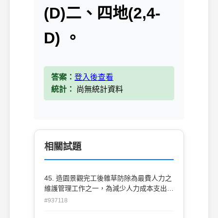
(D)二、四地(2,4-
D) 。
答案：
登入後查看
統計：
尚無統計資料
相關試題
45. 造園景觀完工後雜草防除為最費人力之
維護管理工作之一，為減少人力成本支出可
使用「萌前殺草劑」減緩 草種子之萌發，
#937118
以下何者為萌前殺草劑？(A)巴拉刈(B)丁基