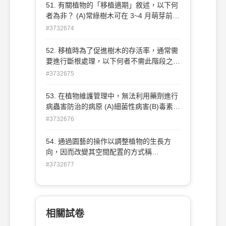
51. 有關植物的「移植適期」敘述，以下何
者為非？ (A)常綠樹木可在 3~4 月萌芽前
(B)棕梠科植物不可在冬季進行 (C)落葉樹
#3732674
在 12~1 月休眠期 (D)落葉樹在 5~6 月萌芽
後 。
52. 移植時為了促進樹木的存活率，通常需
要進行斷根處理，以下何者不需此階段之處
理 (A)大樹(成樹) (B)老樹 (C)根部發育不良
#3732675
的樹種 (D)容器苗木 。
53. 在植物維護管理中，無法利用藥劑進行
病蟲害防治的病原 (A)細菌性病害(B)毒素病
(C)真菌性病害 (D)根部線蟲 。
#3732676
54. 通過園藝的操作以調整植物的生長方
向，因而改變其空間配置的方式稱
(A)pruning(修剪) (B)pinching(摘心)
#3732677
(C)training(整枝) (D)trimming(修整) 。
相關試卷