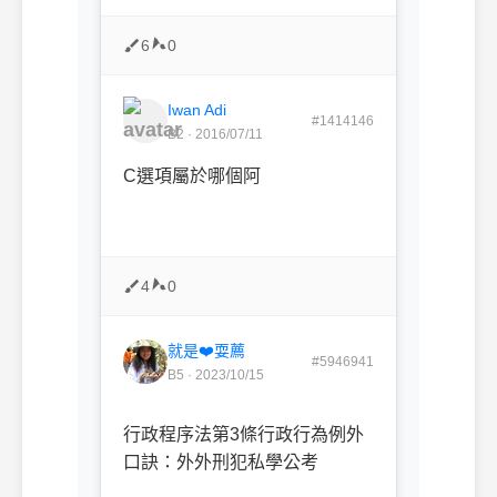
6
0
Iwan Adi
#1414146
B2 · 2016/07/11
C選項屬於哪個阿
4
0
就是❤️耍薦
#5946941
B5 · 2023/10/15
行政程序法第3條行政行為例外
口訣：外外刑犯私學公考