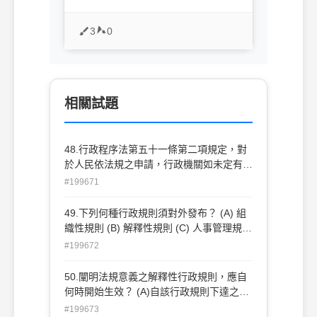
3
0
相關試題
48.行政程序法第五十一條第二項規定，對
於人民依法規之申請，行政機關如未定有處
理期間並公告者，其處理期間為？ (A) 十天
#199671
(B) 二十天 (C) 一個月 (D) 二個月
49.下列何種行政規則須對外發布？ (A) 組
織性規則 (B) 解釋性規則 (C) 人事管理規則
(D) 事務分配原則
#199672
50.闡明法規意義之解釋性行政規則，應自
何時開始生效？ (A)自該行政規則下達之日
起 (B)自相對人知悉該行政規則之日起 (C)
#199673