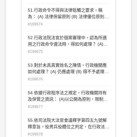
自該經闡明法規生效之日起 (D)自該行政規
則發布之日起
51.行政命令不得與法律牴觸之要求，稱
為： (A) 法律保留原則 (B) 法律優位原則
(C) 比例原則 (D) 信賴保護原則
#199674
52.行政法院法官於個案審理中，認為所適
用之行政命令違法時，得如何處理？ (A)於
該個案中拒絕適用該命令 (B)宣告命令定期
#199675
失效 (C)宣告命令無效 (D)撤銷該命令
53.對於未具真實姓名之陳情，行政機關應
如何處理？ (A) 仍應處理 (B) 得不予處理
(C) 應以處分駁回 (D) 應以該陳情為無理由
#199676
54.依據行政程序法之規定，行政機關持有
及保管之資訊： (A)以公開為原則，限制為
例外 (B)應一律公開 (C)以限制為原則，公
#199677
開為例外 (D)應一律保密
55.依司法院大法官會議釋字第四五九號解
釋意旨，役男兵役體位之判定，在行政法是
屬於下列何種行為？ (A)事實行為 (B)行政
#199678