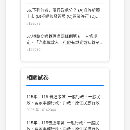
處分 (C)公告行為 (D)行政指導
56.下列何者非屬行政處分？ (A)准許新藥
上市 (B)拒絕核發簽證 (C)營業許可 (D)就
業指導
#199679
57.道路交通管理處罰條例第五十三條規
定，「汽車駕駛人，行經有燈光號誌管制之
交岔路口闖紅燈者，處新台幣一千八百元以
#199680
上五千四百元以下罰鍰。」設若警察開罰
單，僅處以一千元之罰鍰，此一罰鍰處分屬
於？ (A) 裁量濫用 (B) 裁量逾越 (C) 裁量怠
惰 (D) 裁量萎縮
相關試卷
115年 - 115 普通考試_一般行政、一般民
政、客家事務行政、戶政、原住民族行政、
社會行政、勞工行政、教育行政、人事行
2026 年 · #142344
政、法律廉政、財經廉政：行政法概要(重
複)#142344
115年 - 115普通考試_一般行政、一般民
政、客家事務行政、戶政、原住民族行政、