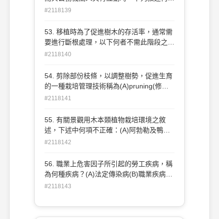
「正確」？(A) 對於機關承辦人，經常給予
#2118139
不超過新台幣 5 佰元以下的好處，無論有
無對價關係，對方收受皆符合廉政倫理規範
53. 移植時為了促進樹木的存活率，通常需
(B)以借貸名義，餽贈財物予公務員，即可
要進行斷根處理，以下何者不需此階段之處
規避刑事追究(C)招待驗收人員至餐廳用
理(A)老樹(B)大 樹(成樹)(C)容器苗木(D)根
#2118140
餐，是慣例屬社交禮貌行為(D)因民俗節慶
部發育不良的樹種。
公開舉辦之活動，機關公務員在簽准後可受
54. 剪除部份枝條，以調整樹勢，促進生育
邀參與。
的一種栽培管理技術稱為(A)pruning(修剪)
(B))trimmin g(修整) (C)thinning(疏苗)
#2118141
(D)ringing(環剝)。
55. 有關景觀用木本類植物栽培環境之敘
述，下述中何項不正確：(A)阿勃勒及鴨腳
木可在半陰性環境 栽植(B)落羽杉及串錢柳
#2118142
可栽植於濕潤土壤中(C)海檬果及黃槿具有
較高耐鹽性(D)相思樹及苦楝都可視為先驅
56. 職業上危害因子所引起的勞工疾病，稱
性植物。
為何種疾病？(A)法定傳染病(B)職業疾病
(C)流行性疾病(D)遺 傳性疾病。
#2118143