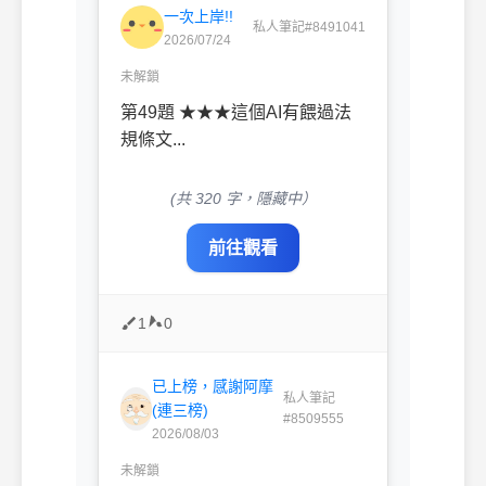
一次上岸!!
私人筆記#8491041
2026/07/24
未解鎖
第49題 ★★★這個AI有餵過法
規條文...
(共 320 字，隱藏中）
前往觀看
1
0
已上榜，感謝阿摩
私人筆記
(連三榜)
#8509555
2026/08/03
未解鎖