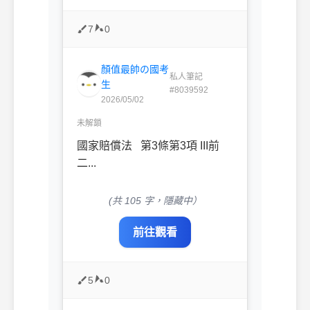
7
0
顏值最帥の國考
私人筆記
生
#8039592
2026/05/02
未解鎖
國家賠償法 第3條第3項 III前
二...
(共 105 字，隱藏中）
前往觀看
5
0