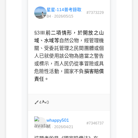
星星-114普考錄取
#7373229
B4 · 2026/05/15
§3
Ⅲ前二項情形，於開放之山
域、水域等
自然公物，經管理機
關、受委託管理之民間團體或個
人已就使用該公物為適當之警告
或標示，而人民仍從事冒險或具
危險性活動，國家不負
損害賠償
責任。
4
0
whappy501
#7346737
B1 · 2026/04/21