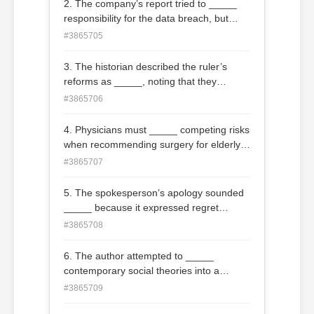
2. The company’s report tried to _____
responsibility for the data breach, but
internal emails showed managers ignored
#3865705
repeated warnings. (A) deprecate (B)
deflect (C) delude (D) deride
3. The historian described the ruler’s
reforms as _____, noting that they
improved public health while expanding
#3865706
surveillance. (A) categorical (B) cylindrical
(C) paradoxical (D) sabbatical
4. Physicians must _____ competing risks
when recommending surgery for elderly
patients with several chronic conditions.
#3865707
(A) weigh (B) freight (C) inflate (D) deflate
5. The spokesperson’s apology sounded
_____ because it expressed regret
without admitting responsibility or
#3865708
promising concrete change. (A)
auspicious (B) deleterious (C) insidious
6. The author attempted to _____
(D) tenacious
contemporary social theories into a
framework developed under very different
#3865709
historical conditions. (A) interfere (B)