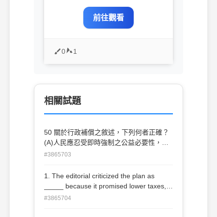
前往觀看
0
1
相關試題
50 關於行政補償之敘述，下列何者正確？
(A)人民應忍受即時強制之公益必要性，無
補償請求權 (B)行政機關廢棄授益處分後，
#3865703
對信賴處分之人民應給予合理補償 (C)對於
犯罪被害人之補償非行政補償 (D)公用徵收
1. The editorial criticized the plan as
人民財產仍得不予以補償
_____ because it promised lower taxes,
better services, and reduced debt without
#3865704
trade-offs. (A) indelible (B) inexorable (C)
irrevocable (D) untenable