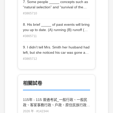
shoehorn (C) reprimand (D) meddle
7. Some people _____ concepts such as
“natural selection” and “survival of the
fittest” to rationalize the turbulent socio-
#3865710
economic landscapes of industrialization
and urbanization. (A) appropriated (B)
8. His brief _____ of past events will bring
accumulated (C) coagulated (D)
you up to date. (A) running (B) runoff (C)
corrugated
runaway (D) rundown
#3865711
9. I didn’t tell Mrs. Smith her husband had
left, but she noticed his car was gone and
put _____ together. (A) one in a million
#3865712
(B) two and two (C) three’s a crowd (D)
baker’s dozen
相關試卷
115年 - 115 普通考試_一般行政、一般民
政、客家事務行政、戶政、原住民族行政、
社會行政、勞工行政、教育行政、人事行
2026 年 · #142344