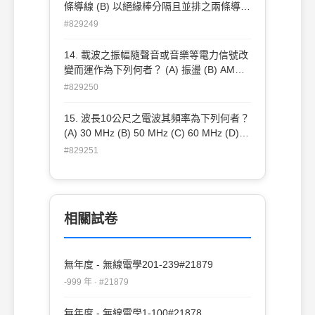
條導線 (B) 以絕緣棒分隔且並排之兩條導線
(C) 纏繞成螺旋狀之兩條導線 (D) 一芯線置
#829249
於絕緣物質內，其絕緣物又被金屬網層包覆
14. 載波之振幅隨聲音或音樂等電力信號改
變而運作為下列何者？ (A) 振盪 (B) AM調
變 (C) FM調變 (D) 檢波
#829250
15. 波長10公尺之電波其頻率為下列何者？
(A) 30 MHz (B) 50 MHz (C) 60 MHz (D)
80 MHz
#829251
相關試卷
無年度 - 無線電學201-239#21879
-999 年 · #21879
無年度 - 無線電學1-100#21878