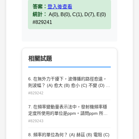
答案：
登入後查看
統計：
A(0), B(0), C(1), D(7), E(0)
#829241
相關試題
6. 在無外力干擾下，波傳播的路徑愈遠，
則波幅？ (A) 愈大 (B) 愈小 (C) 不變 (D) 以
上皆非
#829242
7. 在頻率變動量表示法中，發射機頻率穩
定度所使用的單位是ppm。請問ppm 所代
表的意義為何？ (A) 10-3 (B) 10-6 (C) 10-
#829243
9 (D) 10-12
8. 頻率的單位為何？ (A) 赫茲 (B) 電阻 (C)