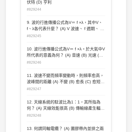
伏特 (D) 亨利
#829244
9. 波的行進傳播公式為V＝ f ×λ，其中V、
f、λ各代表什麼？ (A) V 波速、 f 週期、 λ
波數 (B) V 波速、 f 頻率、 λ 波長 (C) V 波
#829245
數、 f 伏特、 λ 阻抗 (D) V 伏特、 f 週期、
λ 安培
10. 波行進傳播公式為V＝ f ×λ。於大氣中V
所代表的意義為何？ (A) 音速 (B) 光速 (C)
馬赫 (D) rpm（每分鐘幾轉）
#829246
11. 波速不變而頻率變動時，則頻率愈高，
波峰間的距離 (A) 不變 (B) 愈長 (C) 愈短
(D) 以上皆非
#829247
12. 天線系統的駐波比為1：1，其所指為
何？ (A) 天線效能很高 (B) 傳輸線產生輻射
(C) 天線反射功率與其輻射功率相同 (D) 天
#829248
線與傳輸線的阻抗匹配
13. 何謂同軸電纜？ (A) 圕膠帶內並排之兩