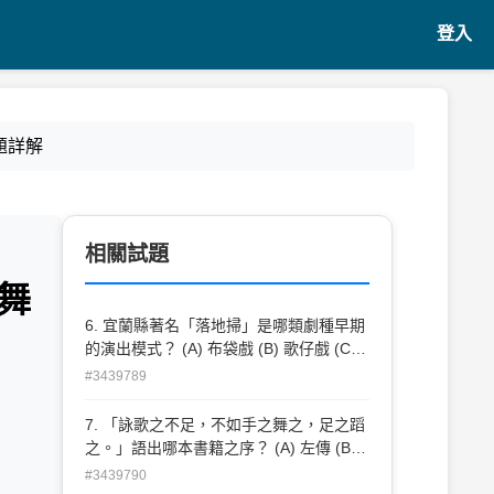
登入
題詳解
相關試題
舞
6. 宜蘭縣著名「落地掃」是哪類劇種早期
的演出模式？ (A) 布袋戲 (B) 歌仔戲 (C)
四平戲 (D) 崑曲
#3439789
7. 「詠歌之不足，不如手之舞之，足之蹈
之。」語出哪本書籍之序？ (A) 左傳 (B)
春秋 (C) 離騷 (D) 詩經
#3439790