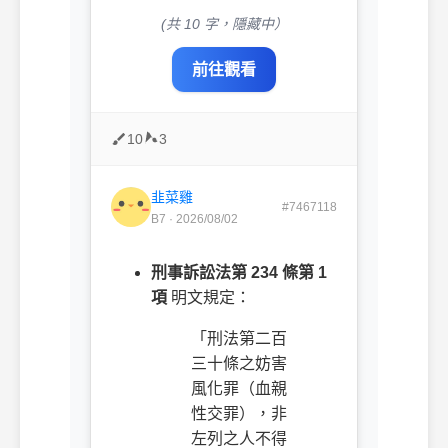
(共 10 字，隱藏中）
前往觀看
10
3
韭菜雞
#7467118
B7 · 2026/08/02
刑事訴訟法第 234 條第 1
項
明文規定：
「刑法第二百
三十條之妨害
風化罪（血親
性交罪），非
左列之人不得