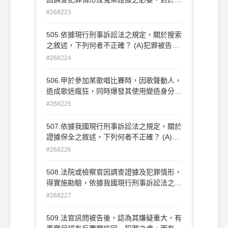
拘提或逮捕到案之犯罪嫌疑人，得違反犯罪
#268223
嫌疑人之意思，對犯罪嫌疑人身體為必要之
採證行為。但某些採證行為，頇有相當理由
505.依據現行刑事訴訟法之規定，關於搜索
始能為之，下列何者屬於此種限制採證行
之敘述，下列何者不正確？ (A)犯罪被告或
為？ (A)吐氣 (B)掌紋 (C)腳印 (D)指紋
犯罪嫌疑人之身體、物件、電磁紀錄等，均
#268224
得為搜索之客體 (B)搜索第三人之電磁紀
錄，以有相當理由可信為被告或犯罪嫌疑人
506.甲於參加某歌唱比賽時，因歌聲動人，
電磁紀 錄存在時為限 (C)搜索婦女之身體亦
造成歌迷瘋狂，同時爆發其使用變造身分證
得由婦女以外之人執行之 (D)核發搜索票之
報名參加歌唱比賽之行為，承辦檢察官念其
#268225
程序，應公帄、公正、公開
初犯，乃將其以緩起訴處分，但命其頇服一
定期間之義務勞務。試問：依據我國現行刑
507.依據我國現行刑事訴訟法之規定，關於
事訴訟法 79 之規定，關於緩起訴處分之敘
證據保全之敘述，下列何者不正確？ (A)聲
述，下列何者不正確？ (A)緩起訴之制度，
請保全證據，應以書狀為之 (B)偵查中得向
#268226
源自於日本之「起訴猶豫制度」 (B)追訴之
檢察官聲請保全處分者，限於犯罪嫌疑人、
時效權，於緩起訴之期間內，停止進行 (C)
被告、辯護人等 人 (C)偵查中得向檢察官為
508.法院或檢察官因調查證據及犯罪情形，
為緩起訴處分時，得命被告向社區提供四十
聲請保全處分之對象，包含搜索、扣押、鑑
得實施勘驗，依據我國現行刑事訴訟法之規
小時以上二百小時以下之義 務勞務 (D)於緩
定、勘驗、訊問證人或其他必要之保全處分
定，關於勘驗之敘述，下列何者不正確？
#268227
起訴期間，關於告訴乃論之罪，犯罪之直接
(D)檢察官駁回保全處分之聲請時，聲請人
(A)行勘驗時，應命證人、鑑定人到場 (B)檢
被害人不得提起自訴
得逕向該管法院聲請保全證據
察官實施勘驗，如有必要，得通知當事人、
509.法官訊問被告後，認為其嫌疑重大，有
代理人或辯護人到場 (C)勘驗，得為之處分