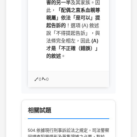
害的另一半
及其家族。因
此，
「配偶之直系血親尊
親屬」依法「是可以」提
起告訴的
！選項 (A) 敘述
說「不得提起告訴」，與
法條完全相左，因此
(A)
才是「不正確（錯誤）」
的敘述
。
0
0
相關試題
504.依據現行刑事訴訟法之規定，司法警察
因調查犯罪情形及蒐集證據之必要，對於經