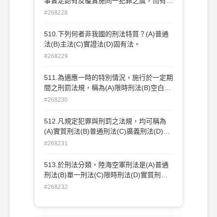
事實足認有反覆實施同一犯罪之虞，而有羈
包含履勘犯罪場所或其他與案情有關係之處
押之必要者，得採預防性羈押。下列何種犯
#268228
所 (D)檢查婦女身體，應命醫師或婦女行之
罪，法官得實施預防性羈押？ (A)刑法第二
百二十二條之加重強制性交罪 (B)刑法第二
510.下列何者非我國的刑法特質？(A)普通
百九十六條之一之買賣質押人口罪 (C)刑法
法(B)主法(C)實證法(D)固有法。
第三百二十五條之搶奪罪 (D)刑法第三百二
#268229
十八條之強盜罪 (E)以上皆是
511.為適應一時的特別情況，施行於一定期
間之刑罰法規，稱為(A)限時刑法(B)空白刑
法(C)附屬刑法(D)恆久刑法。
#268230
512.凡規定犯罪與刑罰之法規，均可稱為
(A)實質刑法(B)普通刑法(C)廣義刑法(D)完
備刑法。
#268231
513.於刑法分類，陸海空軍刑法是(A)普通
刑法(B)單一刑法(C)限時刑法(D)實質刑
法。
#268232