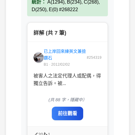
統計：
A(1294), B(234), C(268),
D(250), E(0) #268222
詳解 (共 7 筆)
已上岸回來練英文兼撿
鑽石
#254319
B1 · 2012/02/02
被害人之法定代理人或配偶，得
獨立告訴。被...
(共 88 字，隱藏中）
前往觀看
20
1