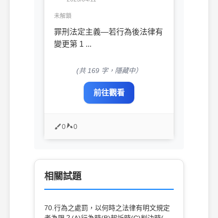
未解鎖
罪刑法定主義—若行為後法律有
變更第 1 ...
(共 169 字，隱藏中）
前往觀看
0
0
相關試題
70.行為之處罰，以何時之法律有明文規定
者為限？(A)行為時(B)起訴時(C)判決時(D)