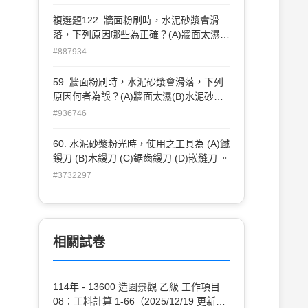
篩過。
複選題122. 牆面粉刷時，水泥砂漿會滑
落，下列原因哪些為正確？(A)牆面太濕
(B)水泥砂漿之水灰比太大(C)水泥砂漿太
#887934
厚 (D)細骨材篩過。
59. 牆面粉刷時，水泥砂漿會滑落，下列
原因何者為誤？(A)牆面太濕(B)水泥砂漿
之水灰比太大(C)水泥砂漿太厚 (D)細骨材
#936746
篩過。
60. 水泥砂漿粉光時，使用之工具為 (A)鐵
鏝刀 (B)木鏝刀 (C)鋸齒鏝刀 (D)嵌縫刀 。
#3732297
相關試卷
114年 - 13600 造園景觀 乙級 工作項目
08：工料計算 1-66（2025/12/19 更新）