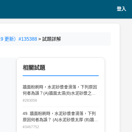
登入
9 更新）#135388
> 試題詳解
相關試題
？
牆面粉刷時，水泥砂漿會滑落，下列原因
何者為誤？(A)牆面太濕(B)水泥砂漿之水
灰比太大(C)水泥砂漿太厚(D)細骨材篩過
#283056
49. 牆面粉刷時，水泥砂漿會滑落，下列
原因何者為誤？ (A)水泥砂漿太厚 (B)牆面
太濕 (C)水泥砂漿之水灰比太大 (D)細骨材
#3467752