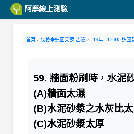
阿摩線上測驗
首頁
>
技檢◆造園景觀-乙級
>
114年 - 13600 
59. 牆面粉刷時，水
(A)牆面太濕
(B)水泥砂漿之水灰比
(C)水泥砂漿太厚