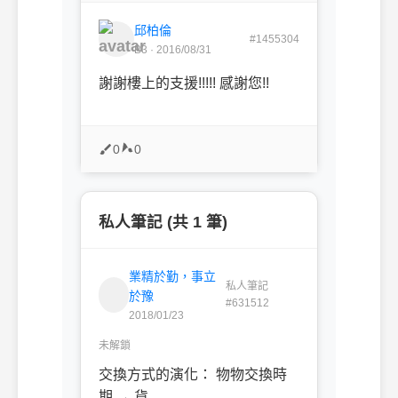
邱柏倫
#1455304
B3 · 2016/08/31
謝謝樓上的支援!!!!! 感謝您!!
0
0
私人筆記 (共 1 筆)
業精於勤，事立
私人筆記
於豫
#631512
2018/01/23
未解鎖
交換方式的演化： 物物交換時
期 → 貨...