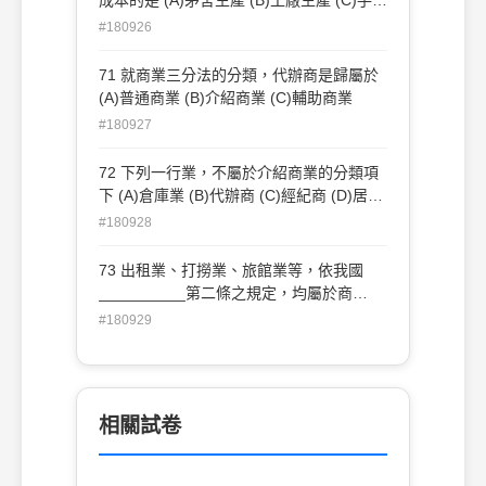
業生產 (D)家庭生產 之特色
#180926
71 就商業三分法的分類，代辦商是歸屬於
(A)普通商業 (B)介紹商業 (C)輔助商業
#180927
72 下列一行業，不屬於介紹商業的分類項
下 (A)倉庫業 (B)代辦商 (C)經紀商 (D)居間
商
#180928
73 出租業、打撈業、旅館業等，依我國
__________第二條之規定，均屬於商
業 (A)公司法 (B)商業會計法 (C)審計法 (D)
#180929
商業登記法
相關試卷