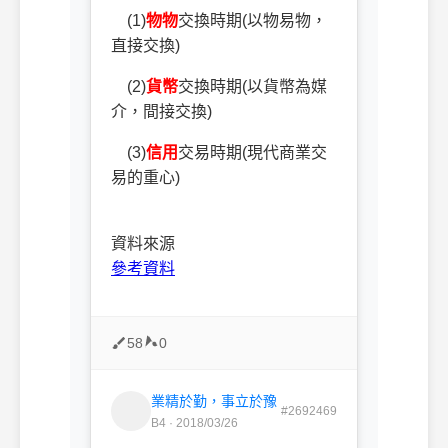
(1)
物物
交換時期
(
以物易物，
直接交換
)
(2)
貨幣
交換時期
(
以貨幣為媒
介，間接交換
)
(3)
信用
交易時期
(
現代商業交
易的重心
)
資料來源
參考資料
58
0
業精於勤，事立於豫
#2692469
B4 · 2018/03/26