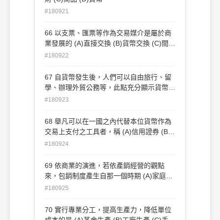
#180921
66 以支票、匯票等作為交易媒介是屬於商
業發展的 (A)直接交換 (B)貨幣交換 (C)間接
交換 (D)信用交換 時期
#180922
67 自貨幣發生後，人們可以自由旅行、留
學、辦理外貿公務等，此點充分顯示貨幣之
何種功能 (A)價值之表示 (B)價值之儲藏 (C)
#180923
價值之轉移 (D)價值之延伸
68 舉凡可以在一國之內代替本位貨幣作為
交易上支付之工具者，稱 (A)信用證券 (B)
信用狀 (C)外匯 (D)債券
#180924
69 依商業的演進，若依產銷經營的觀點
來，包銷制度產生自那一個時期 (A)家庭生
產 (B)茅舍生產 (C)手工生產 (D)工廠生產
#180925
70 實行專業分工，提高生產力，降低單位
成本的是 (A)茅舍生產 (B)工廠生產 (C)手工