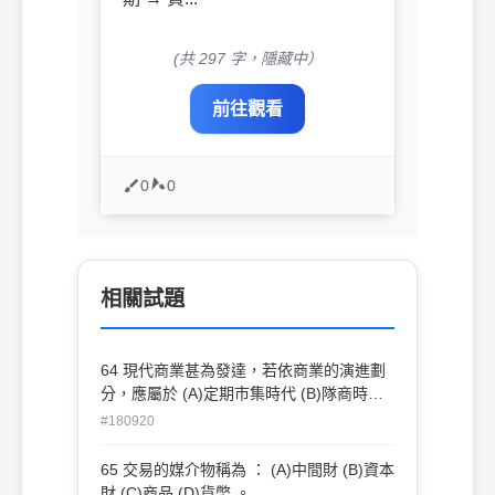
(共 297 字，隱藏中）
前往觀看
0
0
相關試題
64 現代商業甚為發達，若依商業的演進劃
分，應屬於 (A)定期市集時代 (B)隊商時代
(C)自足經濟時代(D)貨幣信用交易時
#180920
65 交易的媒介物稱為 ： (A)中間財 (B)資本
財 (C)商品 (D)貨幣 。