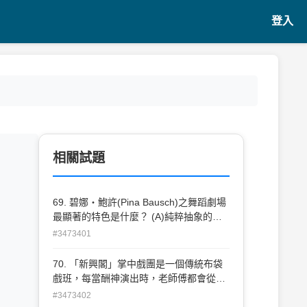
登入
相關試題
69. 碧娜・鮑許(Pina Bausch)之舞蹈劇場
最顯著的特色是什麼？ (A)純粹抽象的形
式美感 (B)融合戲劇元素與日常生活動作
#3473401
(C)高難度的技術展現 (D)嚴格遵循古典結
構
70. 「新興閣」掌中戲團是一個傳統布袋
戲班，每當酬神演出時，老師傅都會從祖
傳一個小紅盒子裡請出戲神以坐鎮後台；
#3473402