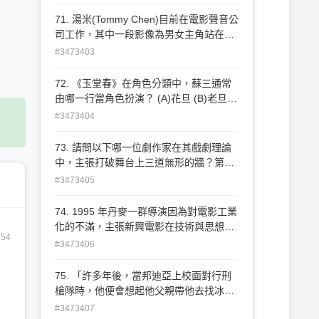
所有工作人員上香並祈求演出順利、人員
平安後才開演。請問老師傅從紅盒子裡請
71. 湯米(Tommy Chen)目前在電影聲音公
出的戲神是下面哪一尊神？ (A)關聖帝君
司工作，其中一段影像為男女主角站在路
(B)玄天上帝 (C)田都元帥 (D)池府王爺
邊拍攝分手戲，但因路邊來往車輛很多，
#3473403
現場音吵雜，進後期只好在聲音工程裡重
做擬音。請問當這部電影的國際版完成
72. 《玉堂春》在角色分類中，蘇三通常
後，湯米 (Tommy Chen)會在以下工作人
由哪一行當角色扮演？ (A)花旦 (B)老旦
員名單的哪一部份找到 自己的名字？
(C)正旦 (D)武旦
#3473404
(A)Foley Artist (B)ADR (Additional
Dialogue Recording) (C)Sound Editor
73. 請問以下哪一位劇作家在其戲劇理論
(D)Boom Operator
中，主張打破舞台上三道無形的牆？第一
面牆是舞臺和觀眾席的牆，他主張任何人
#3473405
都可運用劇場的力量；第二面是介於戲 劇
化場景和真實生活中的牆，他主張劇場成
74. 1995 年丹麥一群導演因為對電影工業
為改善現 實生活環境的一項預演；最後一
化的不滿，主張新興電影在技術與思想創
道是打倒介於藝術家及非藝術家的牆，他
454
作上的民主化，特別簽署了一份宣言；這
#3473406
主張每個人都是一個個體，擁有思考能
份宣言後來影響歐洲電影拍攝手法， 當時
力，對藝術及文化有所感知，人人都能夠
宣言內容主張：不用布景、不使用燈光、
75. 「許多年後，當邦迪亞上校面對行刑
成為 藝術家，做自己生命劇場的主宰。這
不用倒敘鏡頭、不配任何音樂、不用虛假
槍隊時，他便會想起他父親帶他去找冰塊
三道牆存在於你、我、創作者與每個人的
動作、用手提攝影機拍攝、不使用類型電
的那個遙遠的下午 。」以上這一段描述，
#3473407
生活之間，它們無所不在。 (A)布萊希特
影的元素、電影畫面銀幕回歸傳統 4:3 等