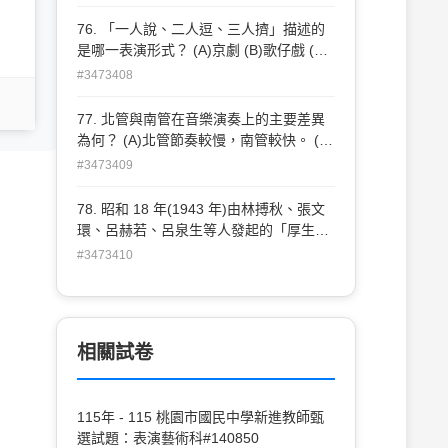
被稱為史上「最好的小說開頭」。請問這
(Eugen Bertholt Friedrich Brecht) (B)波
激進主張。其中又以發起人丹麥導演拉斯.
是哪一位作家在哪一部作品的開場？ (A)
76. 「一人說、二人逗、三人擠」描述的
瓦(Augusto Boal) (C)葛羅托斯基(Jerzy
馮.提爾(Lars von Trier)日後拍攝多部電
列夫·托爾斯泰的《戰爭與和平》 (B)加布
是哪一表演形式？ (A)京劇 (B)歌仔戲 (C)
Grotowski) (D)康斯坦丁·史坦尼斯拉夫斯
影， 如：《白癡》(The idiots 1998)、
列·賈西亞·馬奎斯的《百年孤寂》 (C)貝托
木偶戲 (D)相聲
基(Konstantin Sergeyevich Stanislavski)
#3473408
《破浪而出》 (Breaking the
爾特·布萊希特的《四川好人》 (D)安東.契
wave1996)、《厄夜變奏曲》(Dogville
科夫的《三姊妹》
77. 北管與南管在音樂演奏上的主要差異
2003)最能反映其宣言精神。請問該份宣
為何？ (A)北管節奏較慢，南管較快。 (B)
言稱為？ (A)未來主義宣言(Manifesto del
北管偏向宗教用途，南管屬戲劇演出。
Futurismo) (B)寫實主義宣言
#3473409
(C)北管注重打擊樂器節奏，南管講究旋律
(Neorealismo) (C)新浪潮宣言(La
與節奏的細膩。 (D)北管起源於臺南，南
Nouvelle Vague) (D)逗馬宣言(Dogme)
78. 昭和 18 年(1943 年)由林搏秋、張文
管起源於北部。
環、呂赫若、呂泉生等人發起的「厚生演
劇社」，在台北市永樂座公 演作品《閹
#3473410
雞》以反映當時臺灣社會問題，劇本相較
於原著更加開放，呂泉生所創作的配樂、
田野採集而來的民謠如《丟丟銅仔》更受
到觀眾熱烈歡迎，獲得臺日文化界的好
相關試卷
評。請問《閹雞》改編自下列哪一位 台灣
作家原著？ (A)張文環 (B)呂泉生 (C)王井
全 (D)呂赫若
115年 - 115 桃園市國民中學新進教師甄
選試題：表演藝術科#140850