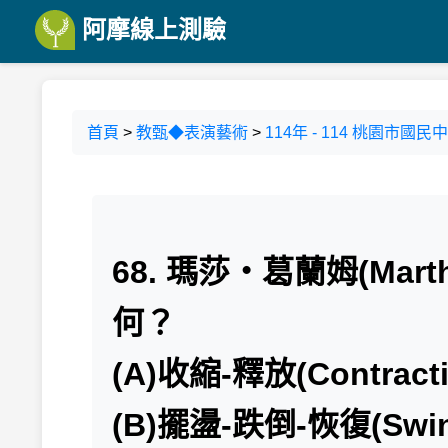
阿摩線上測驗
首頁
>
教甄◆表演藝術
>
114年 - 114 桃園市
68. 瑪莎・葛蘭姆(Mar
何？
(A)收縮-釋放(Contracti
(B)擺盪-跌倒-恢復(Swing