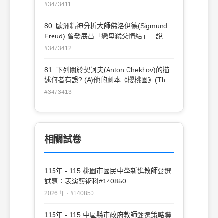
坡邊而建。 (B)悲劇興盛於西元前 500 年的
#3473411
雞》改編自下列哪一位 台灣作家原著？ (A)
希臘雅典城邦。 (C)舊喜劇主要處理婚姻與
張文環 (B)呂泉生 (C)王井全 (D)呂赫若
愛情故事。 (D)悲劇從遠古的祭祀羊人歌發
80. 歐洲精神分析大師佛洛伊德(Sigmund
展而來。
Freud) 曾發展出「戀母弒父情結」一說，
其靈感來自哪齣希臘悲劇? (A)《米蒂亞》
#3473412
(Medea) (B)《酒神的女信徒》(The
Bacchae) (C)《伊底帕斯王》(Oedipus the
81. 下列關於契訶夫(Anton Chekhov)的描
King) (D)《哈姆雷特》(Hamlet)
述何者有誤? (A)他的劇本《櫻桃園》(The
Cherry Orchard)反映了當時俄國社會的階
#3473413
級翻轉。 (B)史坦尼夫拉斯基(Stanislavsky)
作為導演，促成了 其劇本的成功。 (C)劇本
《海鷗》(The Seagull)中死去的海鷗具有
象徵作用。 (D)他認為他的劇本是時代的悲
相關試卷
劇。
115年 - 115 桃園市國民中學新進教師甄選
試題：表演藝術科#140850
2026 年 · #140850
115年 - 115 中區縣市政府教師甄選策略聯