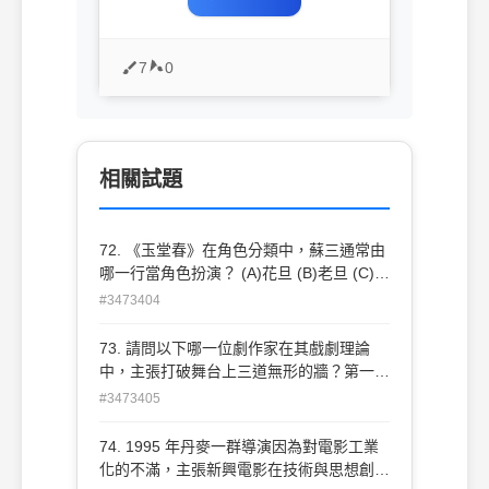
7
0
相關試題
72. 《玉堂春》在角色分類中，蘇三通常由
哪一行當角色扮演？ (A)花旦 (B)老旦 (C)正
旦 (D)武旦
#3473404
73. 請問以下哪一位劇作家在其戲劇理論
中，主張打破舞台上三道無形的牆？第一面
牆是舞臺和觀眾席的牆，他主張任何人都可
#3473405
運用劇場的力量；第二面是介於戲 劇化場
景和真實生活中的牆，他主張劇場成為改善
74. 1995 年丹麥一群導演因為對電影工業
現 實生活環境的一項預演；最後一道是打
化的不滿，主張新興電影在技術與思想創作
倒介於藝術家及非藝術家的牆，他主張每個