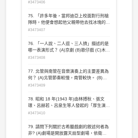
上的民主化，特別簽署了一份宣言；這份宣
#3473406
人都是一個個體，擁有思考能力，對藝術及
言後來影響歐洲電影拍攝手法， 當時宣言
文化有所感知，人人都能夠成為 藝術家，
內容主張：不用布景、不使用燈光、不用倒
75. 「許多年後，當邦迪亞上校面對行刑槍
做自己生命劇場的主宰。這三道牆存在於
敘鏡頭、不配任何音樂、不用虛假動作、用
隊時，他便會想起他父親帶他去找冰塊的那
你、我、創作者與每個人的生活之間，它們
手提攝影機拍攝、不使用類型電影的元素、
個遙遠的下午 。」以上這一段描述，被稱
#3473407
無所不在。 (A)布萊希特(Eugen Bertholt
電影畫面銀幕回歸傳統 4:3 等激進主張。其
為史上「最好的小說開頭」。請問這是哪一
Friedrich Brecht) (B)波瓦(Augusto Boal)
中又以發起人丹麥導演拉斯.馮.提爾(Lars
位作家在哪一部作品的開場？ (A)列夫·托爾
76. 「一人說、二人逗、三人擠」描述的是
(C)葛羅托斯基(Jerzy Grotowski) (D)康斯
von Trier)日後拍攝多部電影， 如：《白
斯泰的《戰爭與和平》 (B)加布列·賈西亞·
哪一表演形式？ (A)京劇 (B)歌仔戲 (C)木偶
坦丁·史坦尼斯拉夫斯基(Konstantin
癡》(The idiots 1998)、《破浪而出》
馬奎斯的《百年孤寂》 (C)貝托爾特·布萊
戲 (D)相聲
Sergeyevich Stanislavski)
#3473408
(Breaking the wave1996)、《厄夜變奏
希特的《四川好人》 (D)安東.契科夫的《三
曲》(Dogville 2003)最能反映其宣言精神。
姊妹》
77. 北管與南管在音樂演奏上的主要差異為
請問該份宣言稱為？ (A)未來主義宣言
何？ (A)北管節奏較慢，南管較快。 (B)北
(Manifesto del Futurismo) (B)寫實主義宣
管偏向宗教用途，南管屬戲劇演出。 (C)北
言(Neorealismo) (C)新浪潮宣言(La
#3473409
管注重打擊樂器節奏，南管講究旋律與節奏
Nouvelle Vague) (D)逗馬宣言(Dogme)
的細膩。 (D)北管起源於臺南，南管起源於
78. 昭和 18 年(1943 年)由林搏秋、張文
北部。
環、呂赫若、呂泉生等人發起的「厚生演劇
社」，在台北市永樂座公 演作品《閹雞》
#3473410
以反映當時臺灣社會問題，劇本相較於原著
更加開放，呂泉生所創作的配樂、田野採集
79. 請問下列關於古希臘戲劇的敘述何者為
而來的民謠如《丟丟銅仔》更受到觀眾熱烈
非? (A)劇場是開放露天扇型劇場，依衛城
歡迎，獲得臺日文化界的好評。請問《閹