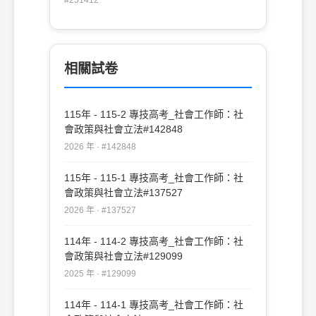
之類的道德風險發生(B)反應社會變遷需求
評估；當身心障礙者受到不當對待危害時負
(C)防範救助資源重複浪費(D)便於計算家庭
有通報及協助調查之責任；當身心障礙者必
總收入
須接受訪談、偵訊、訊問或身體檢查，陪同
之並保護其隱私
相關試卷
115年 - 115-2 專技高考_社會工作師：社
會政策與社會立法#142848
2026 年 · #142848
115年 - 115-1 專技高考_社會工作師：社
會政策與社會立法#137527
2026 年 · #137527
114年 - 114-2 專技高考_社會工作師：社
會政策與社會立法#129099
2025 年 · #129099
114年 - 114-1 專技高考_社會工作師：社