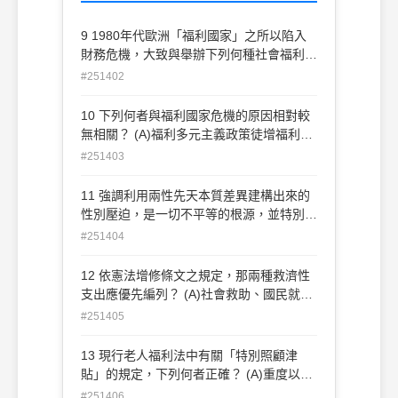
9 1980年代歐洲「福利國家」之所以陷入
財務危機，大致與舉辦下列何種社會福利制
度最為有關？ (A)個別性社會福利服務(B)全
#251402
民健康保險(C)年金保險(D)社會救助
10 下列何者與福利國家危機的原因相對較
無相關？ (A)福利多元主義政策徒增福利國
家的複雜化 (B)福利國家妨礙了市場經濟運
#251403
作的效率 (C)人口老化造成福利國家越來越
沉重的負擔 (D)全球化帶來許多空前的衝擊
11 強調利用兩性先天本質差異建構出來的
壓力使福利國家拙以因應
性別壓迫，是一切不平等的根源，並特別關
注家庭暴力議題的女性主義是： (A)自由的
#251404
女性主義(B)社會主義的女性主義(C)激進的
女性主義(D)後現代的女性主義
12 依憲法增修條文之規定，那兩種救濟性
支出應優先編列？ (A)社會救助、國民就業
(B)社會保險、社會救助(C)國民就業、醫療
#251405
保健(D)社會救助、福利服務
13 現行老人福利法中有關「特別照顧津
貼」的規定，下列何者正確？ (A)重度以上
失能之中低收入老人未接受收容安置者，得
#251406