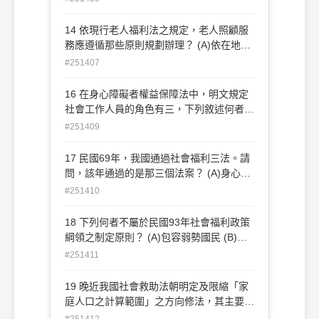
申請發給特別照顧津貼 (B)重度以上失能之
中低收入老人領有生活津貼，實際由家人照
14 依現行老人福利法之規定，老人照顧服
顧者，照顧者得向中央主管機關申請發給特
務應遵循那些原則規劃辦理？ (A)依在地老
別照顧津貼 (C)特別照顧津貼請領資格、條
化、在家老化及多元文化原則規劃辦理 (B)
#251407
件、程序、金額及其他相關事項之辦法，由
依在家老化、在地老化及多元連續服務原則
中央主管機關定之 (D)中低收入老人未接受
規劃辦理 (C)依全人照顧、在地老化及多元
16 在身心障礙者權益保障法中，明文規定
收容安置者，未領有生活津貼，實際由家人
化服務原則規劃辦理 (D)依全人照顧、在地
社會工作人員的角色有三，下列敘述何者正
照顧者，照顧者得向直轄市、縣（市）主管
老化及多元連續服務原則規劃辦理
確？ (A)參與有關身心障礙者身分之專業鑑
#251409
機關申請發給特別照顧津貼
定及評估；當身心障礙者受到不當對待危害
時負有通報責任；刑事被告或犯罪嫌疑人因
17 民國69年，我國通過社會福利三法。請
智能障礙無法為完全之陳述時，得擔任輔佐
問，該年通過的是那三個法案？ (A)身心障
人 (B)當身心障礙者受到不當對待危害時負
礙者保護法、社會救助法、兒童福利法(B)
#251410
有通報責任；刑事被告或犯罪嫌疑人因身心
殘障福利法、社會救助法、兒童福利法 (C)
障礙無法為完全之陳述時，得擔任輔佐人；
殘障福利法、社會救助法、老人福利法(D)
18 下列何者不屬於民國93年社會福利政策
當身心障礙者必須接受訪談、偵訊、訊問或
兒童福利法、少年福利法、老人福利法
綱領之制定原則？ (A)包容弱勢國民 (B)投
身體檢查，陪同之並保護其隱私 (C)參與有
資積極福利(C)整合服務資源(D)因應全球變
#251411
關身心障礙者身分之專業鑑定及評估；當身
遷
心障礙者受到不當對待危害時負有通報及協
19 晚近我國社會救助法朝明定及限縮「家
助調查之責任；刑事被告或犯罪嫌疑人因身
庭人口之計算範圍」之方向修法，其主要用
心障礙無法為完全之陳述時，得擔任輔佐人
意大致較接近下列何者？ (A)避免福利依賴
(D)參與有關身心障礙者身分之專業鑑定及
#251412