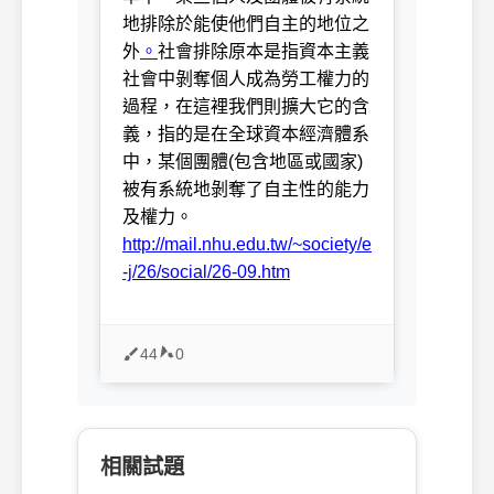
地排除於能使他們自主的地位之
外
。
社會排除原本是指資本主義
社會中剝奪個人成為勞工權力的
過程，在這裡我們則擴大它的含
義，指的是在全球資本經濟體系
中，某個團體
(
包含地區或國家
)
被有系統地剝奪了自主性的能力
及權力。
http://mail.nhu.edu.tw/~society/e
-j/26/social/26-09.htm
44
0
相關試題