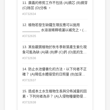
(D)介殼蟲類為害只能用藥劑防治 。
11. 廣義的修剪工作不包括 (A)摘芯 (B)摘芽
(C)除蕊 (D)分株 。
#3732634
12. 植物若發生缺鐵生理反應可以施用
_________ 水溶液稀釋噴灑以補充之。(A)
硫化鐵 (B)鐵銹 (C)EDTA-鐵 (D)三氧化二
#3732635
鐵
13. 某些觀賞植物於秋冬季新葉產生紫化現
象可能為缺 (A)磷 (B)鉀 (C)鈣 (D)氮的生理
反應。
#3732636
14. 防止水池優養化的方法，以下何者不正
確？ (A)降低水體接受的日照量 (B)加深水
池的深度 (C)種植水生植物 (D)增加水池的
#3732637
面積 。
15. 造成本土水生植物生長與分佈減量的因
素，下列何者為非？ (A)入侵物種優勢侵略
(B)水域棲地環境減少 (C)魚類過度繁殖 (D)
#3732638
水域汙染及毒化現象 。