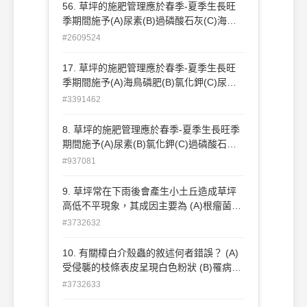
56. 草坪的施肥管理應於春季-夏季生長旺
季期間施予(A)尿素(B)過磷酸石灰(C)海鳥
磷肥(D)氯化鉀。
#2609524
17. 草坪的施肥管理應於春季-夏季生長旺
季期間施予(A)海鳥磷肥(B)氯化鉀(C)尿素
(D)過磷酸石灰。
#3391462
8. 草坪的施肥管理應於春季-夏季生長旺季
期間施予(A)尿素(B)氯化鉀(C)過磷酸石灰
(D)海鳥磷肥。
#937081
9. 草坪常在下雨後會產生小土丘造成草坪
高低不平現象，其成因主要為 (A)根瘤菌作
用所致 (B)蚯蚓或地底棲息動物搬運土方造
#3732632
成 (C)土壤被微生物分解 (D)草類植物根部
隆起造成 。
10. 有關樟白介殼蟲的敘述何者錯誤？ (A)
受侵襲的枝條表皮呈現白色粉狀 (B)罹病枝
條的生長勢迅速弱化，呈現葉色枯黃現象
#3732633
(C)發現時應立即將染病部位剪除並銷毀