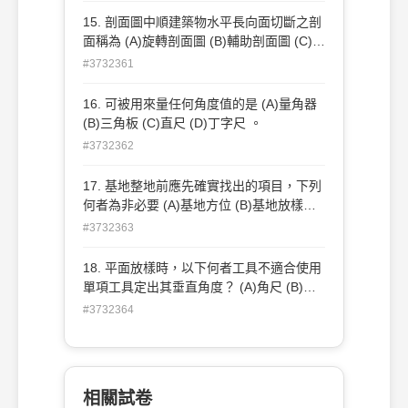
15. 剖面圖中順建築物水平長向面切斷之剖
面稱為 (A)旋轉剖面圖 (B)輔助剖面圖 (C)展
開剖面圖 (D)橫剖面圖 。
#3732361
16. 可被用來量任何角度值的是 (A)量角器
(B)三角板 (C)直尺 (D)丁字尺 。
#3732362
17. 基地整地前應先確實找出的項目，下列
何者為非必要 (A)基地方位 (B)基地放樣基
準點 (C)基地水平基準點 (D)基地中心點 。
#3732363
18. 平面放樣時，以下何者工具不適合使用
單項工具定出其垂直角度？ (A)角尺 (B)捲
尺 (C)錘球 (D)氣泡水準器 。
#3732364
相關試卷