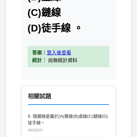
(C)鏈線
(D)徒手線 。
答案：
登入後查看
統計：
尚無統計資料
相關試題
9. 隱藏線是屬於(A)實線(B)虛線(C)鏈線(D)
徒手線。
#936805