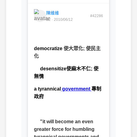
陳維維
#42286
B2 · 2010/06/12
democratize
使大眾化
;
使民主
化
desensitize
使麻木不仁
;
使
無情
a tyrannical
government
專制
政府
"it will become an even
greater force for humbling
tyrannical governments and