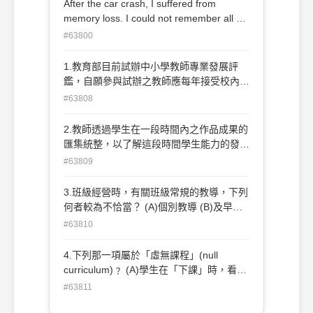
After the car crash, I suffered from
memory loss. I could not remember all of
the _____ of the incident, just the general
#63800
ideas. (A) pros and cons (B) ins and outs
(C) p’s and q’s (D) ups and downs
1.教育部目前試辦中小學教師專業發展評
鑑，自願參與試辦之教師應每年接受校內評
鑑一次，有關校內評鑑的方式以下何者不正
#63808
確？ (A)教師晤談 (B)教室觀察 (C)學生意見
調查 (D)教學檔案
2.教師透過學生在一段時間內之作品成果的
匯集統整，以了解這段時間學生能力的發展
與進步情形，這是屬於以下何種評量？ (A)
#63809
形成性評量 (B)學習檔案評量 (C)總結性評
量 (D)診斷性評量
3.班級經營時，有關班級常規的教導，下列
何者較為不恰當？ (A)個別教導 (B)及早教
導 (C)全班參與 (D)先簡後繁
#63810
4.下列那一項屬於「虛無課程」(null
curriculum)﹖ (A)學生在「下課」時，看
書、下棋、打球或休息 (B)學生上「英文」
#63811
課，卻學到英文老師的「自信」 (C)學生參