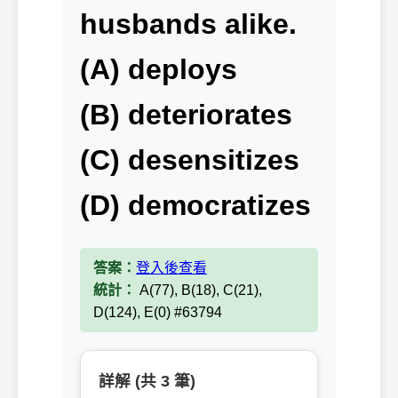
husbands alike.
(A) deploys
(B) deteriorates
(C) desensitizes
(D) democratizes
答案：
登入後查看
統計：
A(77), B(18), C(21),
D(124), E(0) #63794
詳解 (共 3 筆)