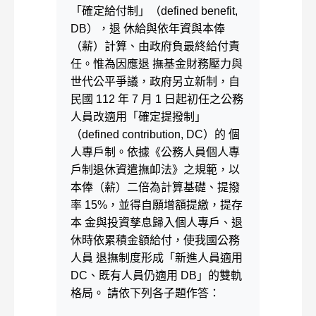
「確定給付制」（defined benefit,
DB），退 休給與依年資與本俸
（薪）計算、由政府負最終給付責
任。惟為因應退 撫基金財務壓力與
世代公平爭議，政府另立新制，自
民國 112 年 7 月 1 日起初任之公務
人員改適用「確定提撥制」
（defined contribution, DC）的 個
人專戶制。依據《公務人員個人專
戶制退休資遣撫卹法》之規範，以
本俸（薪）二倍為計算基礎、提撥
率 15%，並得自願增額提繳，提存
本 金與投資孳息歸入個人專戶、退
休時依累積金額給付，使我國公務
人員 退撫制度形成「新進人員適用
DC、既有人員仍適用 DB」的雙軌
格局。 請依下列各子題作答：