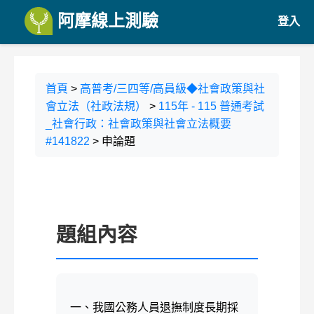
阿摩線上測驗
登入
首頁
>
高普考/三四等/高員級◆社會政策與社
會立法（社政法規）
>
115年 - 115 普通考試
_社會行政：社會政策與社會立法概要
#141822
> 申論題
題組內容
一、我國公務人員退撫制度長期採