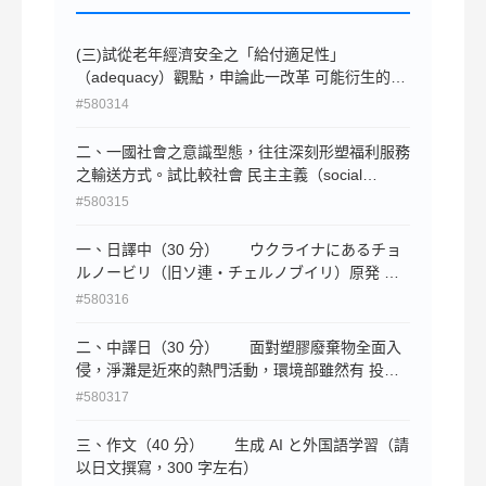
(三)試從老年經濟安全之「給付適足性」
（adequacy）觀點，申論此一改革 可能衍生的疑
慮，並提出至少兩項可行的配套措施。（9 分）
#580314
二、一國社會之意識型態，往往深刻形塑福利服務
之輸送方式。試比較社會 民主主義（social
democracy）與新自由主義（neoliberalism；新右
#580315
派）對 於福利服務輸送（welfare service
delivery）之基本立場與核心差異，並就 福利多元
一、日譯中（30 分） ウクライナにあるチョ
主義（welfare pluralism）下的分散化、私有化與
ルノービリ（旧ソ連・チェルノブイリ）原発 事
契約化等趨勢 加以析論。此外，請以長照 2.0 的
故から 40 年がたつ。放射性物質による汚染は今
#580316
政策案例，說明上述兩種意識型態在 實際福利輸
も残り、周囲 30 キ ロ圏は立ち入り禁止が続く。
送上的具體展現。（25 分）
40 年の年月は、東京電力福島第一原発の 廃炉完
二、中譯日（30 分） 面對塑膠廢棄物全面入
了までの期間を事故後 40 年と掲げる日本にとっ
侵，淨灘是近來的熱門活動，環境部雖然有 投入
ても意味をも つ。原発のリスクを改めて直視す
預算推廣認養海灘，但是每年上萬場淨灘，仍未見
#580317
る日にしたい。 チョルノービリ原発は、
垃圾減少，這顯 示出每年入海的廢棄物重量，遠
2022 年に始まったウクライナ侵攻で、ロシ ア軍
遠超過淨灘的數千噸。荒野保護協會呼 籲環境部
三、作文（40 分） 生成 AI と外国語学習（請
に一時占拠された。現在はウクライナ政府の管理
立即與環團、學界、產業合作，收集各縣市海岸塑
以日文撰寫，300 字左右）
下にあり、国際 原子力機関（IAEA）による安全
膠汙染的基 礎資料，釐清廢棄物來源與組成，再