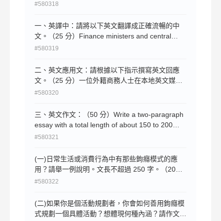
#580318
監視が続いている。2025 年 2 月にはド ローン
針對源頭進行管制。
（無人機）攻撃を受け、事故炉を覆うシェルター
一、英譯中：請將以下英文翻譯成正確流暢的中
の屋根が損傷 した。新たに 5 億ユーロ（約 933
文。（25 分）Finance ministers and central
億円）の修復費が必要とされている。
bank governors from the Group of Seven have
#580319
wrapped up their two-day talks in Paris. They
have adopted a communique that urges
二、英文應用文：請根據以下指示撰寫英文回應
cooperation on addressing economic risks
文。（25 分）一位外籍商務人士在本地英文媒體
arising from the Middle East conflict and
投書，反映在我國申請居留與創業的數位行政流程
#580320
dangers posed by new artificial intelligence
中，英文說明仍有部分用語晦澀難懂，導致效率不
models to financial systems. The G7 said it will
彰。身 為政府新聞人員，請撰寫一篇約 100 字的
三、英文作文：（50 分）Write a two-paragraph
work to enhance information sharing and identify
英文回應信（Letter to the Editor），表達政府近
essay with a total length of about 150 to 200
best practices.
來優化官方網站雙語介面的努力，並強調政府正積
words (approximately 75 to 100 words per
#580321
極導入 AI 輔助及線上雙語客服，以提升外籍人士
paragraph) on the topic of “Government
無障礙數位服務體驗。
Branding.” In the first paragraph of your writing,
(一)日常生活或消費行為中有那些鉤癮模式的應
explain whether modern governments should
用？請舉一例說明。文長不超過 250 字。（20
embrace brand management as private
分）
#580322
corporations do. In the second paragraph, from
the perspective of a public official, outline the
(二)如果你是個活動規劃者，你會如何善用鉤癮模
characteristics and core identity value of your
式規劃一個具體活動？想體現何種內涵？請作文一
ideal government brand.