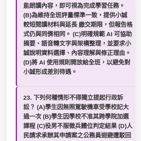
能朗讀內容，即可視為完成學習任務。
(B)為維持全班評量標準一致，提供小誠
較短閱讀材料與延長 繳交期限，但報告格
式仍與同儕相同。 (C)明確規範 AI 可協助
摘要、語音轉文字與架構整理，並要求小
誠說明資料選擇、內容理解與修正理由。
(D)將 AI 使用規則開放給全班，以避免對
小誠形成差別待遇。
23. 下列何種情形不得獨立提起行政訴
訟？ (A)學生因無照駕駛機車受學校記大
過一次 (B)學生因學校不准其跨學院加選
課程 (C)役男不服徵兵體位判定結果 (D)人
民請求承辦其申請案之公務員迴避遭駁回