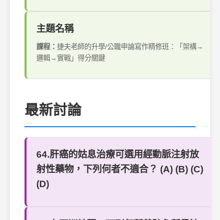
主題名稱
課程：
捷夫老師的升學/公職申論寫作精修班：「架構→
邏輯→實戰」得分關鍵
最新討論
64.肝癌的姑息治療可選用經動脈注射放
射性藥物，下列何者不適合？ (A) (B) (C)
(D)