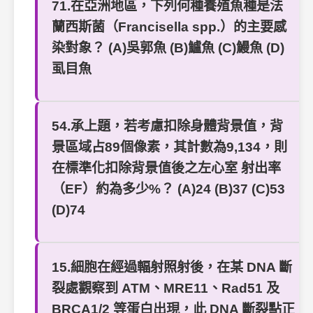
71.在亞洲地區，下列何種養殖魚種是法
蘭西斯菌（Francisella spp.）的主要感
染對象？ (A)吳郭魚 (B)鱸魚 (C)鰻魚 (D)
虱目魚
54.承上題，若考慮扣除身體背景值，背
景區域占89個像素，其計數為9,134，則
在標準化扣除背景值後之左心室 射出率
（EF）約為多少%？ (A)24 (B)37 (C)53
(D)74
15.細胞在經過輻射照射後，在某 DNA 斷
裂處觀察到 ATM、MRE11、Rad51 及
BRCA1/2 等蛋白出現，此 DNA 斷裂點正