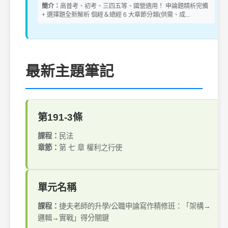
簡介：
高普考、初考、三四五等、國營適用！ 申論題精析完備
+ 選擇題全新解析 個經＆總經 6 大章節分類(供需、成...
最新主題筆記
第191-3條
課程：
民法
章節：
第 七 章 權利之行使
單元名稱
課程：
捷夫老師的升學/公職申論寫作精修班：「架構→
邏輯→實戰」得分關鍵