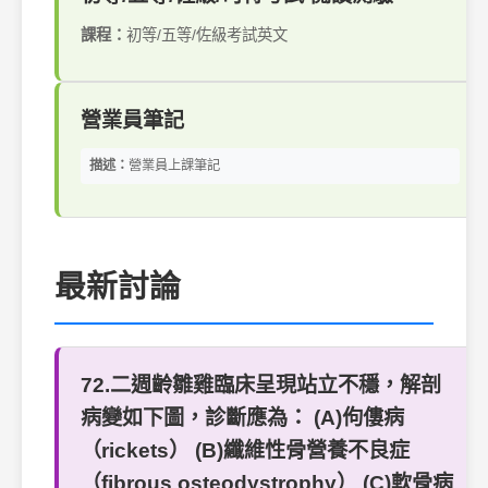
課程：
初等/五等/佐級考試英文
營業員筆記
描述：
營業員上課筆記
最新討論
72.二週齡雛雞臨床呈現站立不穩，解剖
病變如下圖，診斷應為： (A)佝僂病
（rickets） (B)纖維性骨營養不良症
（fibrous osteodystrophy） (C)軟骨病