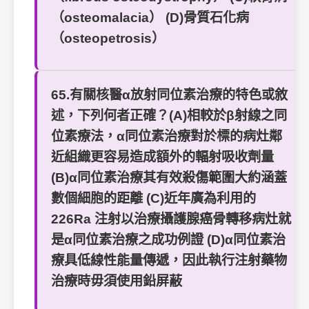
（osteomalacia） (D)骨質石化病
（osteopetrosis）
65.有關核醫α放射同位素治療的特色或敘
述，下列何者正確？(A)相較於β射線之同
位素療法，α同位素治療對於標的病灶鄰
近組織更容易造成額外的輻射吸收劑量
(B)α同位素治療其有效殺傷範圍大約涵蓋
數個細胞的距離 (C)近年廣為利用的
226Ra 注射以治療攝護腺癌骨轉移病灶就
是α同位素治療之成功例證 (D)α同位素治
療具低線性能量傳遞，因此執行注射藥物
治療時毋須使用鉛屏蔽