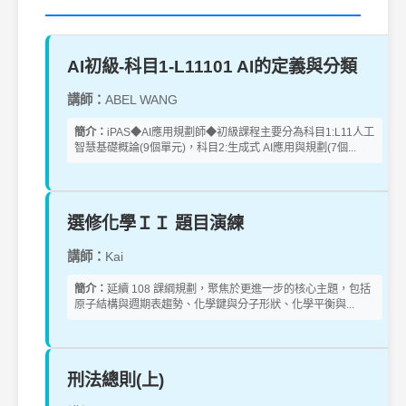
AI初級-科目1-L11101 AI的定義與分類
講師：
ABEL WANG
簡介：
iPAS◆AI應用規劃師◆初級課程主要分為科目1:L11人工
智慧基礎概論(9個單元)，科目2:生成式 AI應用與規劃(7個...
選修化學ＩＩ 題目演練
講師：
Kai
簡介：
延續 108 課綱規劃，聚焦於更進一步的核心主題，包括
原子結構與週期表趨勢、化學鍵與分子形狀、化學平衡與...
刑法總則(上)