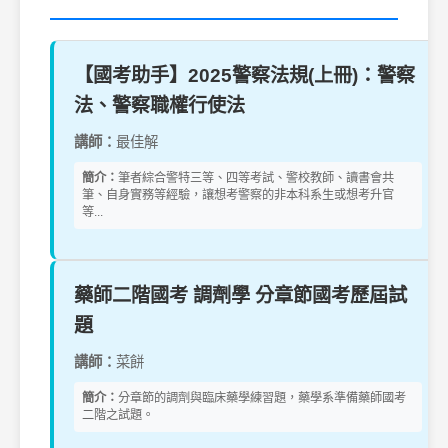
【國考助手】2025警察法規(上冊)：警察
法、警察職權行使法
講師：
最佳解
簡介：
筆者綜合警特三等、四等考試、警校教師、讀書會共
筆、自身實務等經驗，讓想考警察的非本科系生或想考升官
等...
藥師二階國考 調劑學 分章節國考歷屆試
題
講師：
菜餅
簡介：
分章節的調劑與臨床藥學練習題，藥學系準備藥師國考
二階之試題。