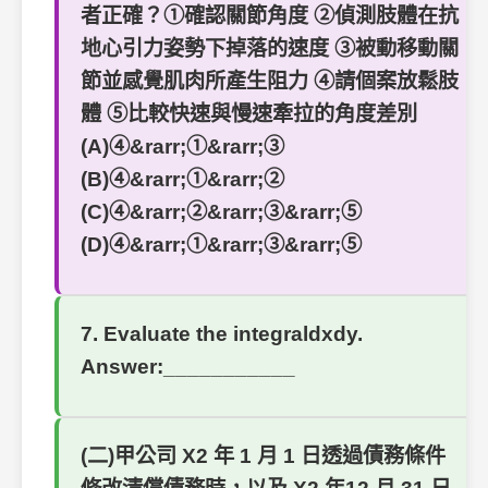
者正確？①確認關節角度 ②偵測肢體在抗
地心引力姿勢下掉落的速度 ③被動移動關
節並感覺肌肉所產生阻力 ④請個案放鬆肢
體 ⑤比較快速與慢速牽拉的角度差別
(A)④&rarr;①&rarr;③
(B)④&rarr;①&rarr;②
(C)④&rarr;②&rarr;③&rarr;⑤
(D)④&rarr;①&rarr;③&rarr;⑤
7. Evaluate the integraldxdy.
Answer:___________
(二)甲公司 X2 年 1 月 1 日透過債務條件