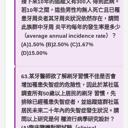
接下來10年的追蹤又有300人 得到此病。
若10年之間，這些男性均無人死亡且已罹
患牙周炎者其牙周炎狀況依然存在，請問
此族群中牙周 炎平均每年的發生率是多少
（average annual incidence rate）？
(A)1.50% (B)2.50% (C)1.67%
(D)15.00%
63.某牙醫師欲了解刷牙習慣不佳是否會
增加罹患失智症的危險性，因此於某社區
調查所有50歲以上居民的刷牙 習慣，先
排除已經罹患失智症者，並追蹤這群社區
居民未來二十年內的失智症發生狀況。請
問以上研究是何 種流行病學研究設計？
(A)臨床隨機對照試驗（clinical