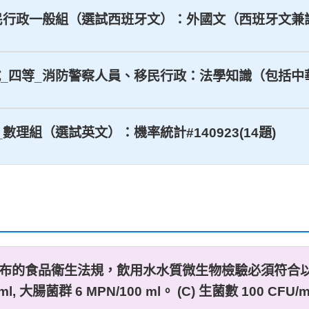
_移民行政一般組（選試西班牙文）：外國文（西班牙文兼試移
考試_四等_消防警察人員、移民行政：法學知識（包括中華民
等_數理組（選試英文）：機率統計#140923(14題)
的食品衛生法規，飲用水水質微生物檢驗必須符合以下何種標準
/ml, 大腸菌群 6 MPN/100 ml。 (C) 生菌數 100 CFU/