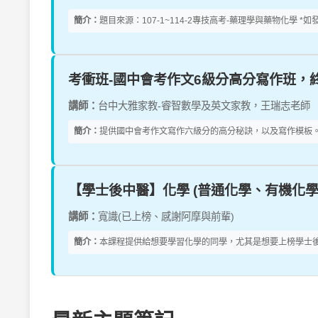
簡介：
題目來源：107-1~114-2專技高考-藥理學與藥物化學 
考衝班-國中會考作文6級分高分寫作班，
講師：
台中大雅家教-睿智數學及英文家教，王瑞志老師
簡介：
提供國中會考作文寫作六級分的高分秘訣，以及寫作模板。
【學士後中醫】化學 (普通化學、有機化學
講師：
寬識(已上榜、感謝阿摩與前輩)
簡介：
本課程提供給想要學習化學的同學，尤其是想要上榜學士後中