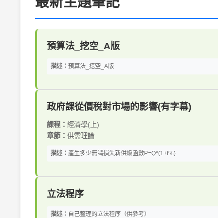
最新主題筆記
預算法_挖空_A版
描述：
預算法_挖空_A版
政府課從價稅對市場的影響(有字幕)
課程：
經濟學(上)
章節：
供需理論
描述：
產生多少無謂損失新供級函數P=Q*(1+t%)
立法程序
描述：
自己整理的立法程序（供參考）