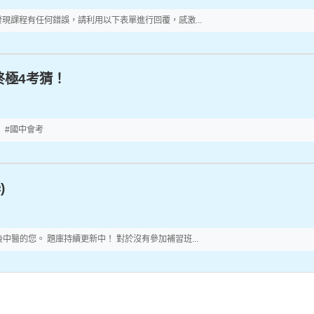
*如發現課程有任何錯誤，請利用以下表單進行回覆，感激...
終極4考猜！
 #國中會考
)
醫的您。 題庫持續更新中！ 對於沒有參加補習班...