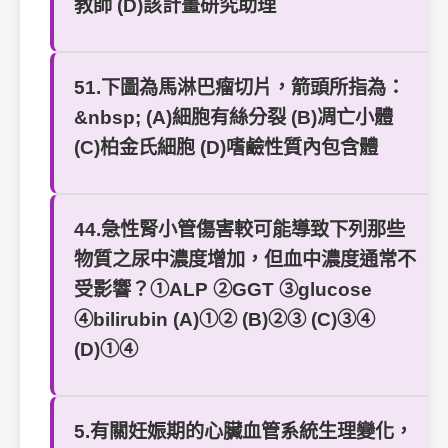
教師 (D)該計畫研究助理
51.下圖為馬淋巴瘤切片，箭頭所指為：
&nbsp; (A)細胞有絲分裂 (B)凋亡小體
(C)柏金氏細胞 (D)嗜鹼性質內包含體
44.急性腎小管傷害較可能導致下列那些
物質之尿中濃度增加，但血中濃度通常不
受影響？①ALP ②GGT ③glucose
④bilirubin (A)①② (B)②③ (C)③④
(D)①④
5.有關妊娠期的心臟血管系統生理變化，