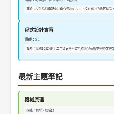
簡介：
提供給對學習會計學有興趣的人士（沒有學過的也可以看，從
程式設計實習
講師：
Sam
簡介：
根據108課綱十二年國民基本教育技術型高級中等學校電機
最新主題筆記
機械原理
描述：
軸承、連結器