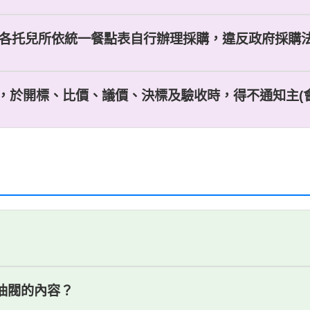
由各托兒所依統一餐點表自行辦理採購，違反政府採購法第1
，於開標、比價、議價、決標及驗收時，得不通知主(會)
燃油閥的內容？