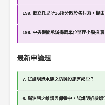
199. 鄉立托兒所16所分散於各村落，擬
198. 中央機關承辦採購單位辦理小額採購
最新申論題
7. 試說明造水機之防蝕設施有那些？
6. 燃油閥之維護與保養中，試說明拆檢