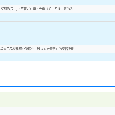
頭教起！)，不管是在學、升學（如：四技二專的入...
與電子群課程綱要所摘要「程式設計實習」的學習重點...