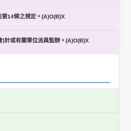
4條之規定。(A)O(B)X
計或有關單位派員監辦。(A)O(B)X