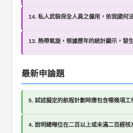
14. 私人武裝保全人員之僱用，依我國何法規？ 
13. 熱帶氣旋，根據歷年的統計顯示，發生的
最新申論題
5. 試述擬定的航程計劃時應包含哪幾項
4. 說明總噸位在二百以上或未滿二百經