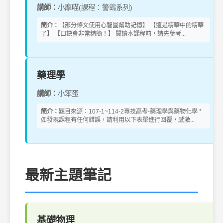
講師：
小摩喵(課程：警鴿系列)
簡介：
【部分條文使用心智圖幫助記憶】 【這是精華中的精華
了】 【口訣會非常精簡！】 閱讀本課程前，請先參考...
藥理學
講師：
小笨蛋
簡介：
題目來源：107-1~114-2專技高考-藥理學與藥物化學 *
如發現課程有任何錯誤，請利用以下表單進行回覆，感激...
最新主題筆記
基礎物理