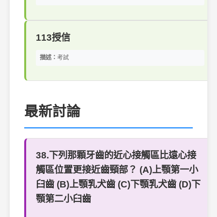
113授信
描述：
考試
最新討論
38.下列那顆牙齒的近心接觸區比遠心接
觸區位置更接近齒頸部？ (A)上顎第一小
臼齒 (B)上顎乳犬齒 (C)下顎乳犬齒 (D)下
顎第二小臼齒