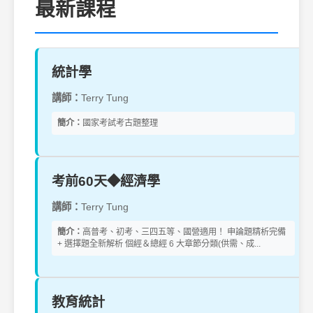
最新課程
統計學
講師：
Terry Tung
簡介：
國家考試考古題整理
考前60天◆經濟學
講師：
Terry Tung
簡介：
高普考、初考、三四五等、國營適用！ 申論題精析完備
+ 選擇題全新解析 個經＆總經 6 大章節分類(供需、成...
教育統計