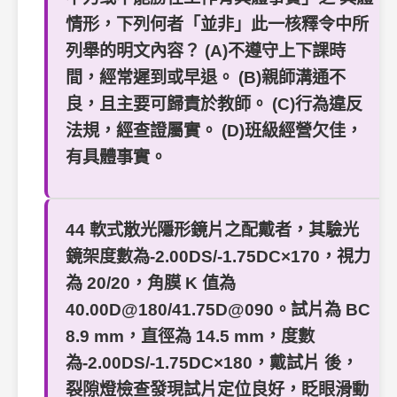
情形，下列何者「並非」此一核釋令中所
列舉的明文內容？ (A)不遵守上下課時
間，經常遲到或早退。 (B)親師溝通不
良，且主要可歸責於教師。 (C)行為違反
法規，經查證屬實。 (D)班級經營欠佳，
有具體事實。
44 軟式散光隱形鏡片之配戴者，其驗光
鏡架度數為-2.00DS/-1.75DC×170，視力
為 20/20，角膜 K 值為
40.00D@180/41.75D@090。試片為 BC
8.9 mm，直徑為 14.5 mm，度數
為-2.00DS/-1.75DC×180，戴試片 後，
裂隙燈檢查發現試片定位良好，眨眼滑動