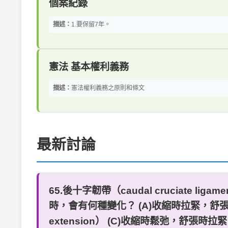
個案紀錄
描述：
1.要保留7年。
憲法 基本權利義務
描述：
憲法權利義務之原則和條文
最新討論
65.後十字韌帶（caudal cruciate l
時，會有何種變化？ (A)收縮時拉緊，舒張時鬆弛（taut
extension） (C)收縮時鬆弛，舒張時拉緊（lax i