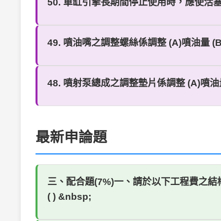
50. 單缸引擎長期間停止使用時，應使活塞靜止
49. 噴油嘴之調整螺絲係調整 (A)噴油量 (
48. 噴射泵總成之調整墊片係調整 (A)噴油量
最新申論題
三、配合題(7%)一、請於以下工程費之結構細目樹狀圖
( ) &nbsp;