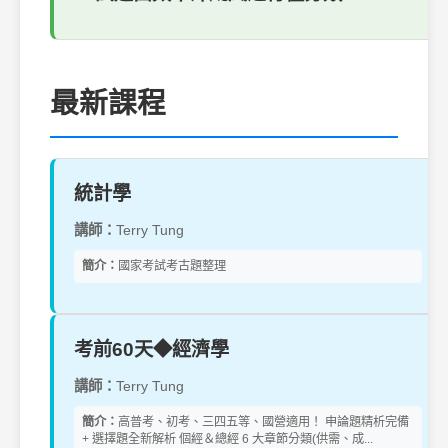
最新課程
統計學
講師：
Terry Tung
簡介：
國家考試考古題整理
考前60天◆經濟學
講師：
Terry Tung
簡介：
高普考、初考、三四五等、國營適用！ 申論題精析完備
+ 選擇題全新解析 個經＆總經 6 大章節分類(供需、成...