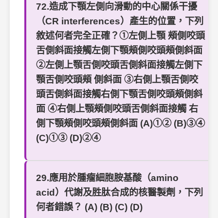
72.造成下顎左側向滑動的中心關係干擾
（CR interferences）產生的位置，下列
敘述何者完全正確？①左側上顎 頰側咬頭
舌側斜面接觸左側下顎頰側咬頭頰側斜面
②左側上顎舌側咬頭舌側斜面接觸左側下
顎舌側咬頭頰 側斜面 ③右側上顎舌側咬
頭舌側斜面接觸右側下顎舌側咬頭頰側斜
面 ④右側上顎頰側咬頭舌側斜面接觸 右
側下顎頰側咬頭頰側斜面 (A)①② (B)③④
(C)①③ (D)②④
29.應用於腫瘤細胞胺基酸（amino
acid）代謝及胜肽合成的核醫製劑，下列
何者錯誤？ (A) (B) (C) (D)