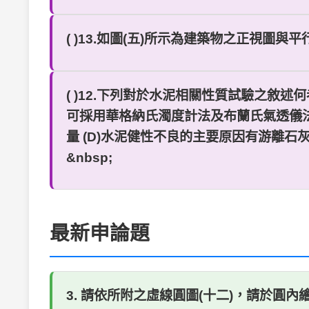
( )13.如圖(五)所示為建築物之正視圖與平
( )12.下列對於水泥相關性質試驗之敘述何
可採用華格納氏濁度計法及布蘭氏氣透儀法進行
量 (D)水泥健性不良的主要原因有游離
&nbsp;
最新申論題
3. 請依所附之虛線圓圖(十二)，請於圓內繪