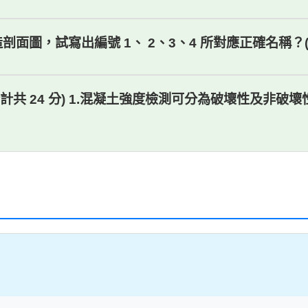
剖面圖，試寫出編號 1、 2、3、4 所對應正確名稱？(8
，合計共 24 分) 1.混凝土強度檢測可分為破壞性及