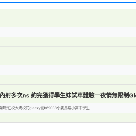
無套內射多次ns 約完獲得學生妹試車體驗一夜情無限制Glee
職/在校大奶校花gleezy號b69038小隻馬瘦小高中學生...