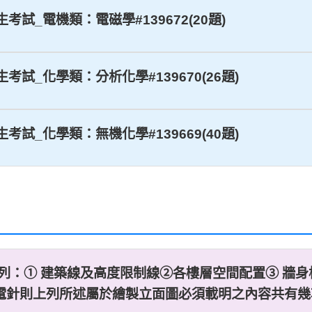
生考試_電機類：電磁學#139672(20題)
生考試_化學類：分析化學#139670(26題)
生考試_化學類：無機化學#139669(40題)
所列：① 建築線及高度限制線②各樓層空間配置③ 牆身
所述屬於繪製立面圖必須載明之內容共有幾項？&nbsp; (A