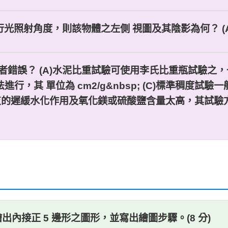
行光照射角度，則該物體之左側 視圖及其陰影為何？ (A)(B
者錯誤？ (A)水泥比重試驗可使用李氏比重瓶試驗之，一般水
，其 單位為 cm2/g&nbsp; (C)標準稠度
石灰的遲緩水化作用及氧化鎂或硫酸鹽含量太高，其試
出內接正 5 邊形之圖形，並寫出繪圖步驟。(8 分)