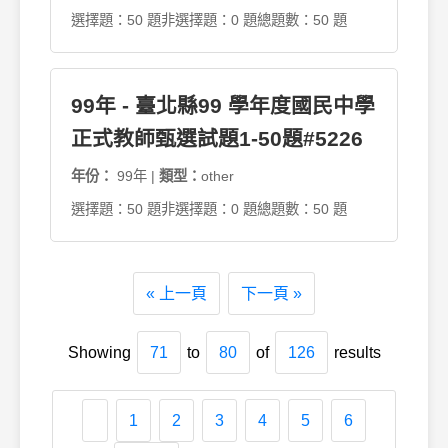
選擇題：50 題
非選擇題：0 題
總題數：50 題
99年 - 臺北縣99 學年度國民中學
正式教師甄選試題1-50題#5226
年份：
99年 |
類型：
other
選擇題：50 題
非選擇題：0 題
總題數：50 題
« 上一頁
下一頁 »
Showing
71
to
80
of
126
results
1
2
3
4
5
6