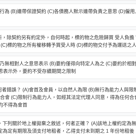
行為 (B)連帶保證契約 (C)各債務人默示連帶負責之意思 (D)僱用
處所，除契約另有約定外，自何時起，標的物之危險歸買 受人負擔
時 (C)標的物之所有權移轉予買受人時 (D)標的物交付予為運送之
約乃無相對人之意思表示 (B)要約僅得向特定人為之 (C)要約於相
意思表示外，要約不受存續期間之限制
者錯誤？ (A)會首及會員，以自然人為限 (B)無行為能力人與限
合會 (C)限制行為能力人，如經其法定代理人同意，得為任何合
，均不得為會首
後，下列關於地上權拋棄之敘述，何者正確？ (A)該地上權約定為
約定為定有期限及須支付地租者，乙得支付未到期之 1 年份地租後