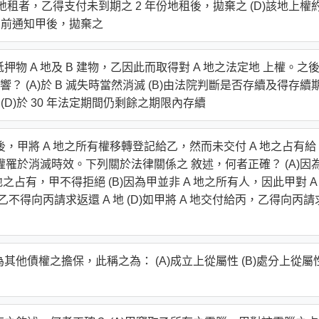
地租者，乙得支付未到期之 2 年份地租後，拋棄之 (D)該地上權
月前通知甲後，拋棄之
物 A 地及 B 建物，乙因此而取得對 A 地之法定地 上權。之後
 (A)於 B 滅失時當然消滅 (B)由法院判斷是否存續及得存續
 (D)於 30 年法定期間仍剩餘之期限內存續
後，甲將 A 地之所有權移轉登記給乙，然而未交付 A 地之占有給
求權罹於消滅時效。下列關於法律關係之 敘述，何者正確？ (A)因
之占有，甲不得拒絕 (B)因為甲並非 A 地之所有人，因此甲對 A
乙不得向丙請求返還 A 地 (D)如甲將 A 地交付給丙，乙得向丙請
其他債權之擔保，此稱之為： (A)成立上從屬性 (B)處分上從屬