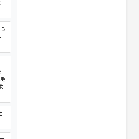
約
 B
期
為
 地
求
性