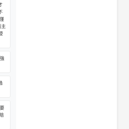
才
不
僅
而主
侵
之強
過
為要
賠