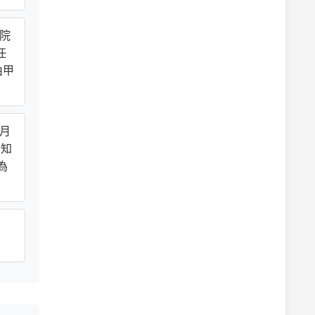
法院
任
由甲
 月
於知
為