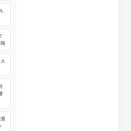
人
？
人時
對人
制
會
無須
，