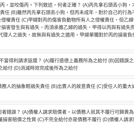
，並咬傷丙。下列敘述，何者正確？ (A)丙先拿石頭丟小狗，
任 (B)雖然丙先拿石頭丟小狗，但丙未成年，對於自己的行為
侵權責任 (C)甲婦對丙的傷害負動物所有人之侵權責任，但乙婦
於損害發生與有過失，丙須承擔乙婦的過失，甲得以丙與有過失
法定代理人之過失，故無與有過失之適用，甲婦單獨對於丙的損害負
當得利請求返還？ (A)履行道德上義務所為之給付 (B)因錯誤
之給付 (D)消滅時效完成後所為之給付
債務人的抽象輕過失責任 (B)出賣人的故意責任 (C)受任人的重大
何者錯誤？ (A)債權人請求賠償者，以債務人就其不履行可歸責
屬損害賠償之性質 (C)不完全給付亦是債務不履行 (D)債權人請求