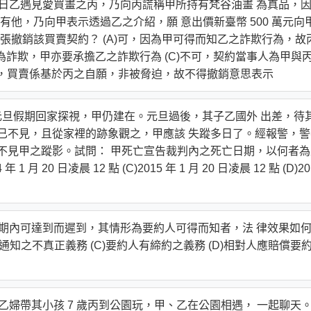
某日乙遇見愛買畫之丙，乃向丙謊稱甲所持有梵谷油畫 為真品，
他，乃向甲表示透過乙之介紹，願 意出價新臺幣 500 萬元向
撤銷該買賣契約？ (A)可，因為甲可得而知乙之詐欺行為，故
丙為詐欺，甲亦要承擔乙之詐欺行為 (C)不可，契約當事人為甲與
不可，買賣係基於丙之自願，非被脅迫，故不得撤銷意思表示
8 年元旦假期回家探視，甲仍建在。元旦過後，其子乙國外 出差，待
，甲已不見，且從家裡的跡象觀之，甲應該 失蹤多日了。經報警，
後就不見甲之蹤影。試問： 甲死亡宣告裁判內之死亡日期，以何者
4 年 1 月 20 日凌晨 12 點 (C)2015 年 1 月 20 日凌晨 12 點 (D)20
時期內可達到而遲到，其情形為要約人可得而知者，法 律效果如
到通知之不真正義務 (C)要約人有締約之義務 (D)相對人應賠償要
乙婦帶其小孩 7 歲丙到公園玩，甲、乙在公園相遇， 一起聊天