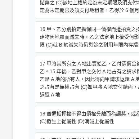
拋棄之 (C)該地上權約定為未定期限及須支付
定為未定期限及須支付地租者，乙得於 6 個
16 甲、乙分別拍定擔保同一債權而遭拍賣之抵押
建物因地震而滅失時，乙之法定地上權受何影響？
限 (C)就 B 於滅失時仍剩餘之耐用年限內存續
17 甲將其所有之 A 地出賣給乙，乙付清價金
乙。15 年後，乙對甲之交付 A 地占有之請
乙是 A 地的所有人，因此得向甲請求返還 A 地
之占有是無權占有 (C)如甲將 A 地交付給丙，
返還 A 地
18 普通抵押權不得由債權分離而為讓與，或為
(C)發生上從屬性 (D)消滅上從屬性