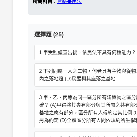
所屬科目：
台鐵◆民法
選擇題 (25)
1 甲受監護宣告後，依民法不具有何種能力？ (A)
2 下列同屬一人之二物，何者具有主物與從物之關
內之落地燈 (D)房屋與其座落之基地
3 甲、乙、丙等為同一區分所有建築物之區
確？ (A)甲得將其專有部分與其所屬之共有
基地之應有部分，區分所有人得約定其比例 
另為約定 (D)全體區分所有人間依規約所生