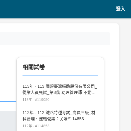
登入
相關試卷
113年 - 113 國營臺灣鐵路股份有限公司_
從業人員甄試_第8階-助理管理師-不動產
經營、法務：民法#119050
113年 · #119050
112年 - 112 鐵路特種考試_高員三級_材
料管理、運輸營業：民法#114853
112年 · #114853