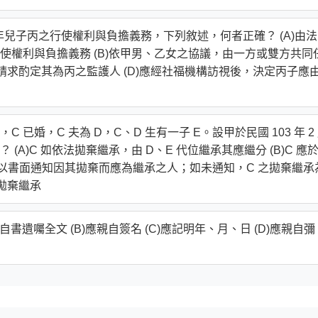
年兒子丙之行使權利與負擔義務，下列敘述，何者正確？ (A)由
權利與負擔義務 (B)依甲男、乙女之協議，由一方或雙方共同
，請求酌定其為丙之監護人 (D)應經社福機構訪視後，決定丙子應
C 已婚，C 夫為 D，C、D 生有一子 E。設甲於民國 103 年 2
A)C 如依法拋棄繼承，由 D、E 代位繼承其應繼分 (B)C 應
C 應以書面通知因其拋棄而應為繼承之人；如未通知，C 之拋棄繼承
為拋棄繼承
自書遺囑全文 (B)應親自簽名 (C)應記明年、月、日 (D)應親自彌