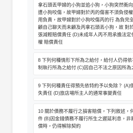
拿石頭丟甲婦的小狗並追小狗，小狗突然衝向丙
遭小狗咬傷，故甲婦對於丙的傷害不須負侵權責
用負責，故甲婦對於小狗咬傷丙的行 為負完全
顧自己聊天而未顧及丙拿石頭丟小狗，故 對
張減輕賠償責任 (D)未成年人丙不用承擔
權 賠償責任
8 下列何種情形下所為之給付，給付人仍得依不
制執行所為之給付 (C)因自己不法之原因所為
9 下列何種責任得預先依特約予以免除？ (A)
失責任 (D)旅店場所主人的通常事變責任
10 關於債務不履行之損害賠償，下列敘述，
件 (B)因金錢債務不履行所生之遲延利息，非
償時，仍得解除契約