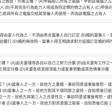
有之敘述，何者正確？ (A)甲竊取乙所有之電腦，甲對該電腦之
 (B)不具完全行為能力人得成為特定標的物之占有人 (C)甲係
)乙將其所有之電腦交給其受僱人丙使用，丙為該電腦之占有人
婚約得由家人代為之，不須由男女當事人自行訂定 (B)婚約當事人，
得請求強迫履行 (D)婚約無效時，當事人得互相請求對方返還訂定婚約時
確？ (A)由夫妻僅得各自以自己之財力分擔 (B)由夫妻有工作之
之規定分擔 (D)夫妻各依其經濟能力或家事勞動或其他情事分擔
因？ (A)當事人之一方，就他方之重婚，事前同意或事後宥恕，
年者 (B)當事人之一方，就他方對其不堪同居之虐待，自知悉後已逾 
當事人之一方，就他方與第三人之合意性交，事前同意或事後宥恕，或
 年者 (D)當事人之一方，就他方對其意圖之殺害，自知悉後已逾 1