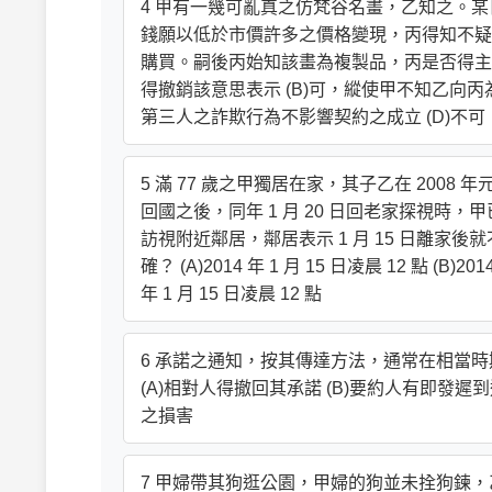
4 甲有一幾可亂真之仿梵谷名畫，乙知之。
錢願以低於市價許多之價格變現，丙得知不疑有
購買。嗣後丙始知該畫為複製品，丙是否得主張
得撤銷該意思表示 (B)可，縱使甲不知乙向
第三人之詐欺行為不影響契約之成立 (D)
5 滿 77 歲之甲獨居在家，其子乙在 200
回國之後，同年 1 月 20 日回老家探視時
訪視附近鄰居，鄰居表示 1 月 15 日離家
確？ (A)2014 年 1 月 15 日凌晨 12 點 (B)201
年 1 月 15 日凌晨 12 點
6 承諾之通知，按其傳達方法，通常在相當
(A)相對人得撤回其承諾 (B)要約人有即發遲
之損害
7 甲婦帶其狗逛公園，甲婦的狗並未拴狗鍊，