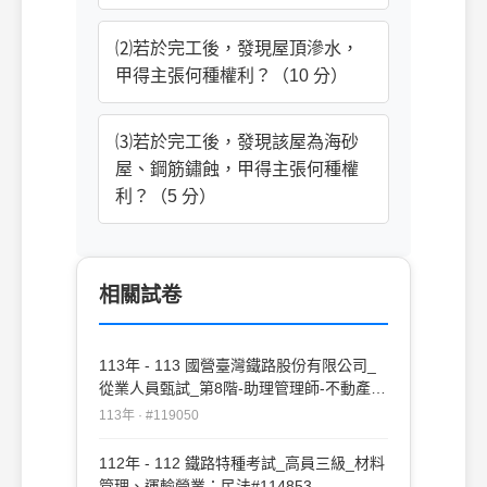
⑵若於完工後，發現屋頂滲水，
甲得主張何種權利？（10 分）
⑶若於完工後，發現該屋為海砂
屋、鋼筋鏽蝕，甲得主張何種權
利？（5 分）
相關試卷
113年 - 113 國營臺灣鐵路股份有限公司_
從業人員甄試_第8階-助理管理師-不動產經
營、法務：民法#119050
113年 · #119050
112年 - 112 鐵路特種考試_高員三級_材料
管理、運輸營業：民法#114853