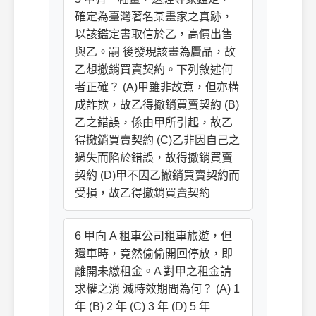
確定為臺灣著名某畫家之真跡，
以該鑑定書取信於乙，高價出售
與乙。嗣 後發現該畫為贗品，故
乙想撤銷買賣契約。下列敘述何
者正確？ (A)甲雖非故意，但亦構
成詐欺，故乙得撤銷買賣契約 (B)
乙之錯誤，係由甲所引起，故乙
得撤銷買賣契約 (C)乙非因自己之
過失而陷於錯誤，故得撤銷買賣
契約 (D)甲不因乙撤銷買賣契約而
受損，故乙得撤銷買賣契約
6 甲向 A 租車公司租車旅遊，但
還車時，竟然偷偷開回停放，即
離開未繳租金。A 對甲之租金請
求權之消 滅時效期間為何？ (A) 1
年 (B) 2 年 (C) 3 年 (D) 5 年