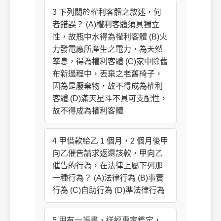
3 下列關於權利客體之敘述，何
者錯誤？ (A)權利客體須具獨立
性，故瓶中水得為權利客體 (B)火
力發電廠所產生之電力，為天然
孳息，得為權利客體 (C)家中除舊
布新過程中，丟棄之老舊椅子，
因為是廢棄物，故不得成為權利
客體 (D)滿天星斗不具可支配性，
故不得成為權利客體
4 甲借款給乙 1 個月，2 個月後甲
向乙催告請求返還該款，甲向乙
催告的行為，在法律上屬下列那
一種行為？ (A)法律行為 (B)事實
行為 (C)自助行為 (D)準法律行為
5 甲有一幅畫，送經專家鑑定，