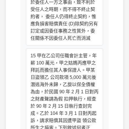
於委任人一方之事由，致不利於
受任人之時期，而不得不終止契
約者， 委任人仍得終止契約，惟
應負損害賠償責任 (D)除契約另有
訂定或因委任事務之性質外，委
任關係不因委任人死亡而消滅
15 甲在乙公司任職會計主管，年
薪 100 萬元，甲之姑媽丙應甲之
拜託而擔任其人事保證人。甲某
日盜領乙 公司款項 5,000 萬元後
潛逃海外未歸，乙旋以保全債權
為由，於民國 90 年 2 月 1 日對丙
之財產聲請為假 扣押執行，經查
於 90 年 2 月 15 日執行查封完
成。乙於 104 年 3 月 1 日對丙起
訴，請求賠償其因遭甲盜 領公款
所生之損害。下列敘述何者正