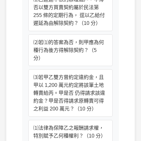
否以雙方買賣契約屬於民法第
255 條的定期行為， 逕以乙給付
遲延為由解除契約？（10 分）
⑵若⑴的答案為否，則甲應為何
種行為後方得解除契約？（5
分）
⑶若甲乙雙方曾約定違約金，且
甲以 1,200 萬元約定將該筆土地
轉賣給丙。甲是否 仍得請求該違
約金？甲是否得請求原轉賣可得
之利益 200 萬元？（10 分）
⑴法律為保障乙之報酬請求權，
特別賦予乙何種權利？（10 分）