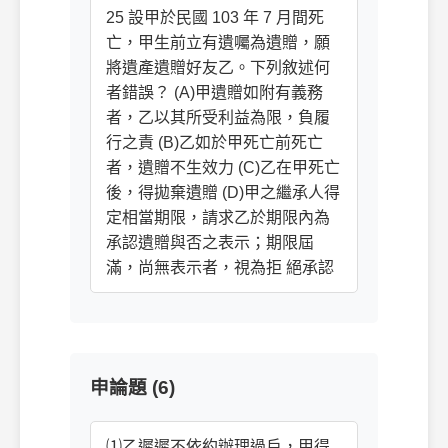
25 設甲於民國 103 年 7 月間死
亡，甲生前立有遺囑為遺贈，願
將遺產遺贈好友乙。下列敘述何
者錯誤？ (A)甲遺贈如附有義務
者，乙以其所受利益為限，負履
行之責 (B)乙如於甲死亡前死亡
者，遺贈不生效力 (C)乙在甲死亡
後，得拋棄遺贈 (D)甲之繼承人得
定相當期限，請求乙於期限內為
承認遺贈與否之表示；期限屆
滿，尚無表示者，視為拒 絕承認
申論題 (6)
⑴乙遲遲不依約辦理過戶，甲得