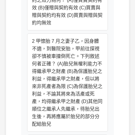
約之效力為何？ (A)僅買賣契約有
效 (B)僅贈與契約有效 (C)買賣與
贈與契約均有效 (D)買賣與贈與契
約均無效
2 甲懷胎 7 月之妻子乙，因身體
不適，到醫院安胎，甲前往探視
卻不慎被車撞倒死亡。下列敘述
何者正確？ (A)胎兒無權利能力不
得繼承甲之財產 (B)為保護胎兒之
利益，得繼承甲之財產，但以將
來非死產者為限 (C)為保護胎兒之
利益，不論其將來為活產或死
產，均得繼承甲之財產 (D)其他同
順位之繼承人先繼承，待胎兒出
生後，再將應屬於胎兒的部分分
配給胎兒