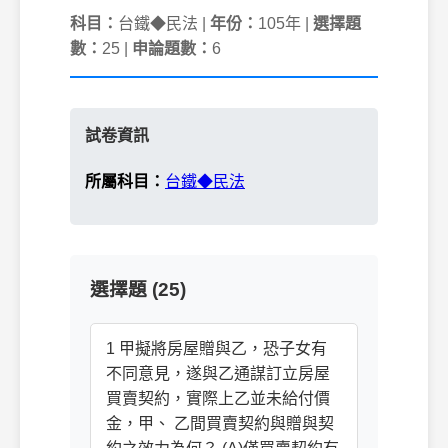
科目：
台鐵◆民法 |
年份：
105年 |
選擇題
數：
25 |
申論題數：
6
試卷資訊
所屬科目：
台鐵◆民法
選擇題 (25)
1 甲擬將房屋贈與乙，恐子女有
不同意見，遂與乙通謀訂立房屋
買賣契約，實際上乙並未給付價
金，甲、 乙間買賣契約與贈與契