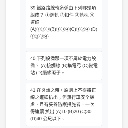
39.鐵路路線軌道係由下列哪幾項
組成？ ①鋼軌 ②扣件 ③軌枕 ④
道碴
(A)①②③(B)①③④(C)①②④ (D)
①②③④
40.下列設備那一項不屬於電力設
備？ (A)接觸線 (B)集電弓 (C)變電
站 (D)絕緣礙子。
41.在炎熱之時，原則上不得將正
線之道碴扒出；但無行車安全顧
慮，且有妥善防護措施者，一次
得連續 扒出 (A)10 (B)20 (C)30
(D)40 公尺以下。