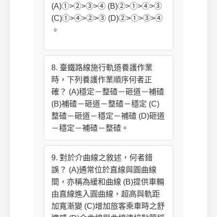
(A)①>②>③>④ (B)②>①>④>③
(C)①>④>②>③ (D)②>①>③>④
。
8. 臺鐵路線施行軌道養護作業
時，下列養護作業順序何者正
確？ (A)穩定－整碴－砸道－補碴
(B)補碴－砸道－整碴－穩定 (C)
整碴－砸道－穩定－補碴 (D)砸道
－穩定－補碴－整碴。
9. 對於介曲線之敘述，何者錯
誤？ (A)通常位於直線與圓曲線
間，亦稱為緩和曲線 (B)提供車輛
由直線進入圓曲線，超高與軌距
加寬漸變 (C)增加旅客乘車時之舒