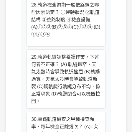
28.軌道檢查週期一般依路線之哪
些因素決定？ ①運轉狀況 ②軌道
結構 ③養路制度 ④檢查設備
(A)①②③(B)②③④(C)①③④ (D)
①②③④
29.軌道軌縫調整養護作業，下述
何者不正確？ (A) 軌縫過窄，天
氣太熱時會導致軌道挫屈 (B)軌縫
過寬，天氣太冷時會導致軌道斷
裂 (C)鋼軌爬行軌縫分布不均，係
正常現象 (D)軌縫閉合可以機器拉
開。
30.臺鐵軌道檢查之甲種檢查頻
率，每年檢查正線幾次？ (A)1次