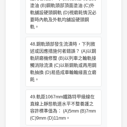
塗油 (B)鋼軌頭部頂面塗油 (C)外
軌舖設硬頭鋼軌 (D)視磨耗情況必
要時內軌及外軌均舖設硬頭鋼
軌。
48.鋼軌頭部發生流潰時，下列敘
述或因應措施何者錯誤？ (A)以鋼
軌研磨機修整 (B)以列車之輪軌接
觸消除流潰 (C)以新鋼軌或再用鋼
軌抽換 (D)易造成車輪輪緣直立磨
耗。
49.軌距1067mm鐵路特甲級線在
直線上靜態軌道水平不整養護之
容許標準值為： (A)5mm (B)7mm
(C)9mm (D)11mm。