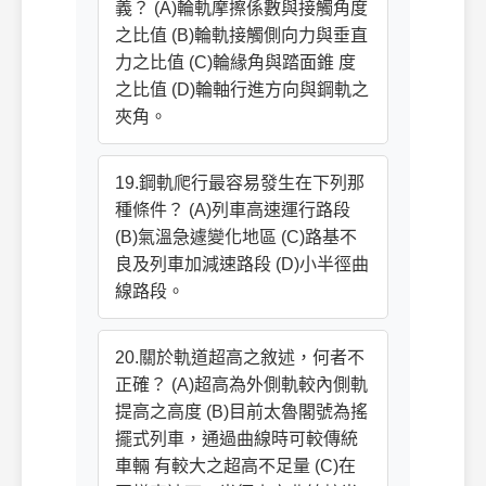
義？ (A)輪軌摩擦係數與接觸角度
之比值 (B)輪軌接觸側向力與垂直
力之比值 (C)輪緣角與踏面錐 度
之比值 (D)輪軸行進方向與鋼軌之
夾角。
19.鋼軌爬行最容易發生在下列那
種條件？ (A)列車高速運行路段
(B)氣溫急遽變化地區 (C)路基不
良及列車加減速路段 (D)小半徑曲
線路段。
20.關於軌道超高之敘述，何者不
正確？ (A)超高為外側軌較內側軌
提高之高度 (B)目前太魯閣號為搖
擺式列車，通過曲線時可較傳統
車輛 有較大之超高不足量 (C)在