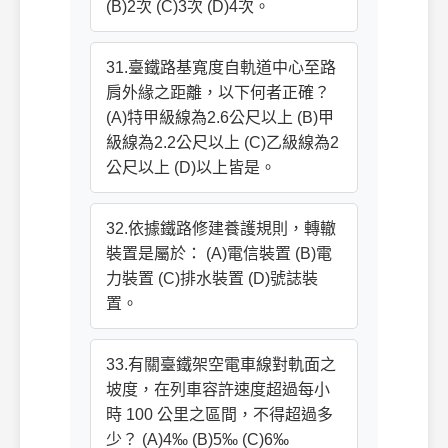
(B)2次 (C)3次 (D)4次。
31.臺鐵路基寬度自軌道中心至路
肩外緣之距離，以下何者正確？
(A)特甲級線為2.6公尺以上 (B)甲
級線為2.2公尺以上 (C)乙級線為2
公尺以上 (D)以上皆是。
32.依據鐵路修建養護規則，轉轍
裝置是屬於： (A)電信裝置 (B)電
力裝置 (C)排水裝置 (D)號誌裝
置。
33.有關臺鐵架空電車線對軌面之
坡度，在列車容許速度超過每小
時 100 公里之區間，不得超過多
少？ (A)4‰ (B)5‰ (C)6‰