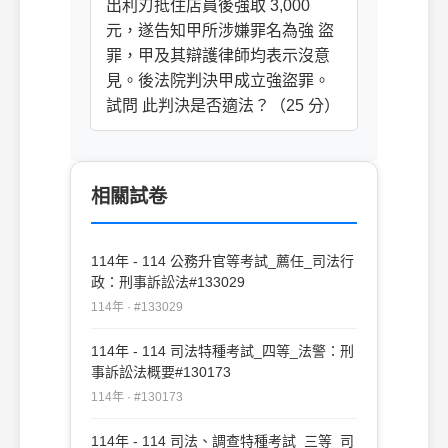
出利刃抵住店員後強取 3,000
元，遂告知甲所涉嫌罪名為強 盜
罪，甲及其辯護律師均表示沒意
見。後法院判決甲成立強盜罪。
試問 此判決是否適法？（25 分）
相關試卷
114年 - 114 公務升官等考試_薦任_司法行
政：刑事訴訟法#133029
114年 · #133029
114年 - 114 司法特種考試_四等_法警：刑
事訴訟法概要#130173
114年 · #130173
114年 - 114 司法、調查特種考試_三等_司