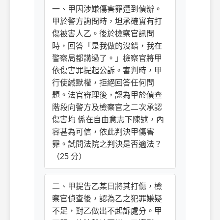
一、甲因涉嫌傷害罪遭到偵辦。
甲於警方詢問時，坦承確實有打
傷被害人乙。後於檢察官訊問
時，回答「是我做的沒錯，我在
警察局都講過了。」檢察官將甲
依傷害罪提起公訴。審判時，甲
行使緘默權，拒絕回答任何問
題。法官審理後，認為甲於偵查
階段向警方及檢察官之二次承認
傷害均 係在自由意志下陳述，內
容甚為可信，依此判決甲傷害
罪。試問法院之判決是否適法？
（25 分）
二、甲提告乙某日將其打傷，檢
察官偵查後，認為乙之犯罪嫌疑
不足，對乙做出不起訴處分。甲