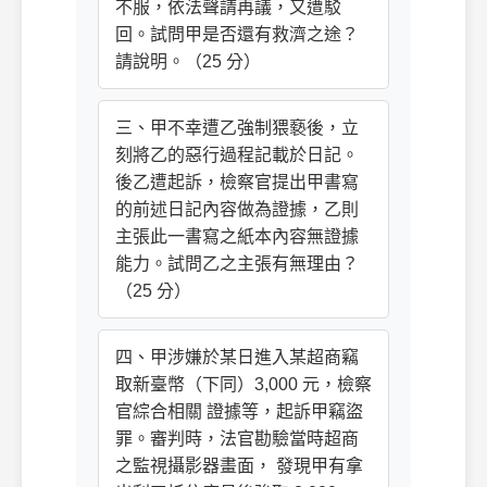
不服，依法聲請再議，又遭駁
回。試問甲是否還有救濟之途？
請說明。（25 分）
三、甲不幸遭乙強制猥褻後，立
刻將乙的惡行過程記載於日記。
後乙遭起訴，檢察官提出甲書寫
的前述日記內容做為證據，乙則
主張此一書寫之紙本內容無證據
能力。試問乙之主張有無理由？
（25 分）
四、甲涉嫌於某日進入某超商竊
取新臺幣（下同）3,000 元，檢察
官綜合相關 證據等，起訴甲竊盜
罪。審判時，法官勘驗當時超商
之監視攝影器畫面， 發現甲有拿