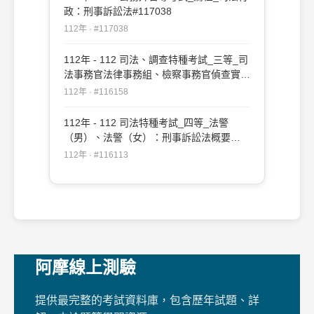
政：刑事訴訟法#117038
112年 · #117038
112年 - 112 司法、調查特種考試_三等_司
法事務官法律事務組、檢察事務官偵查實務
組、公職法醫師、法律實務組：刑事訴訟法
112年 · #116158
#116158
112年 - 112 司法特種考試_四等_法警
（男）、法警（女）：刑事訴訟法概要
#116113
112年 · #116113
阿摩線上測驗
提供最完整的考試資料庫，包含歷年試題、詳