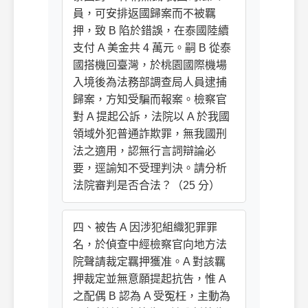
員，可安排返國歸案而不被羈
押，致 B 陷於錯誤，在泰國陸續
支付 A 美金共 4 萬元。嗣 B 從泰
國搭機回臺灣，於桃園國際機場
入境後為法務部調查局人員逮捕
歸案，方知受騙而報案。檢察官
對 A 提起公訴，法院以 A 於我國
領域外犯普通詐欺罪，無我國刑
法之適用，認無行言詞辯論必
要，逕諭知不受理判決。請分析
法院審判是否合法？（25 分）
四、被告 A 因涉犯組織犯罪罪
名，於偵查中經檢察官向地方法
院聲請裁定羈押獲准。A 對該羈
押裁定並無意願提起抗告，惟 A
之配偶 B 認為 A 受冤枉，主動為