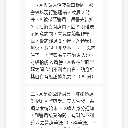
一、A 與眾人深夜飆車競駛，被
警察以現行犯逮捕。凌晨 2 時
許，A 被帶至警局，員警先告知
A 可拒絕夜間詢問，因 A 明確表
示同意詢問，警員開始製作筆
錄。警詢經過 1 小時，A 頻頻打
呵欠，並說「非常睏」、 「忍不
住了」。警察為了不讓 A 入睡，
持續拍觸 A 肩膀，A 遂在半睡半
醒之間作出不利之自白。請分析
其自白有無證據能力？（25 分）
二、A 是鄉公所課員，涉嫌透過
B 收賄。警察受理某人告發，為
調查案情始末，以證人身分通知
B 到警局接受詢問，有製作不利
於 A 之警詢筆錄 （下稱筆錄）。