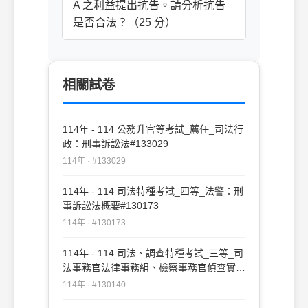
A 之利益提出抗告。請分析抗告
是否合法？（25 分）
相關試卷
114年 - 114 公務升官等考試_薦任_司法行
政：刑事訴訟法#133029
114年 · #133029
114年 - 114 司法特種考試_四等_法警：刑
事訴訟法概要#130173
114年 · #130173
114年 - 114 司法、調查特種考試_三等_司
法事務官法律事務組、檢察事務官偵查實務
組、公職法醫師、法律實務組：刑事訴訟法
114年 · #130140
#130140