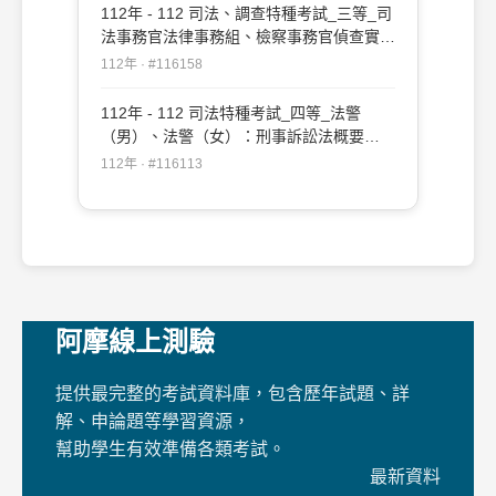
112年 - 112 司法、調查特種考試_三等_司
法事務官法律事務組、檢察事務官偵查實務
組、公職法醫師、法律實務組：刑事訴訟法
112年 · #116158
#116158
112年 - 112 司法特種考試_四等_法警
（男）、法警（女）：刑事訴訟法概要
#116113
112年 · #116113
阿摩線上測驗
提供最完整的考試資料庫，包含歷年試題、詳
解、申論題等學習資源，
幫助學生有效準備各類考試。
最新資料