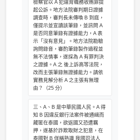
檢察官以 A 犯違背職務收賄罪提
起公訴。地方法院審判期日證據
調查時，審判長未傳喚 B 到庭，
僅提示並宣讀該筆錄，並訊問 A
是否同意筆錄有證據能力，A 表
示「沒有意見」。地方法院勘驗
詢問錄音，審酌筆錄製作過程並
無不法情事，遂採為 A 有罪判決
之證據。A 之 後上訴高等法院，
改而主張筆錄無證據能力。請依
實務見解分析 A 之主張有無理
由？（25 分）
三、A、B 是中華民國人民。A 得
知 B 因違反銀行法案件被通緝而
藏匿在泰國，欲返國又恐遭羈
押，遂基於詐欺取財之犯意，在
泰國對 B 佯稱熟識 我國司法人