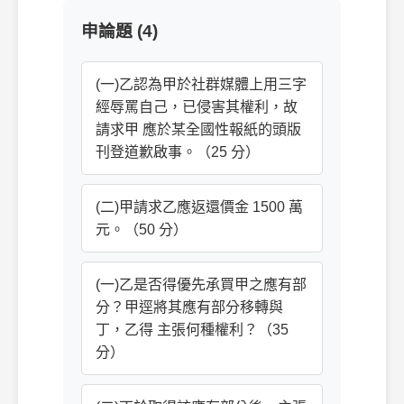
申論題 (4)
(一)乙認為甲於社群媒體上用三字
經辱罵自己，已侵害其權利，故
請求甲 應於某全國性報紙的頭版
刊登道歉啟事。（25 分）
(二)甲請求乙應返還價金 1500 萬
元。（50 分）
(一)乙是否得優先承買甲之應有部
分？甲逕將其應有部分移轉與
丁，乙得 主張何種權利？（35
分）