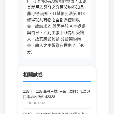
(二)丁於取得該應有部分後，主張
其就甲乙簽訂之分管契約不知且
非可得 而知，且其依民法第 818
條得就共有物之全部為使用收
益，故請求乙 與丙將該 A 地返還
與自己，乙則主張丁既為甲受讓
人，故其應受到該 分管契約拘
束，孰人之主張為有理由？（40
分）
相關試卷
115年 - 115 高等考試_三級_法制：民法與
民事訴訟法#142328
115年 · #142328