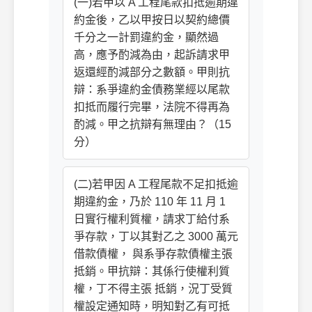
(一)若甲以 A 工程尾款扣抵逾期違
約金後，乙以甲按日以契約總價
千分之一計罰違約金，顯然過
高，應予酌減為由，起訴請求甲
返還經酌減部分之數額。甲則抗
辯：系爭違約金債務業經以尾款
扣抵而履行完畢，法院不得再為
酌減。甲之抗辯有無理由？（15
分）
(二)若甲因 A 工程尾款不足扣抵逾
期違約金，乃於 110 年 11 月 1
日實行權利質權，請求丁給付系
爭存款，丁以其對乙之 3000 萬元
借款債權， 與系爭存款債權主張
抵銷。甲抗辯：其係行使權利質
權，丁不得主張 抵銷，況丁受質
權設定通知時，明知對乙有可抵