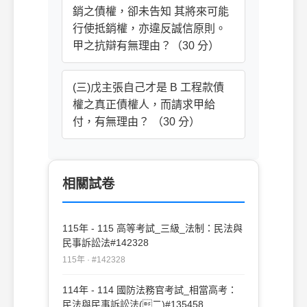
銷之債權，卻未告知 其將來可能
行使抵銷權，亦違反誠信原則。
甲之抗辯有無理由？（30 分）
(三)戊主張自己才是 B 工程款債
權之真正債權人，而請求甲給
付，有無理由？ （30 分）
相關試卷
115年 - 115 高等考試_三級_法制：民法與
民事訴訟法#142328
115年 · #142328
114年 - 114 國防法務官考試_相當高考：
民法與民事訴訟法(二)#135458