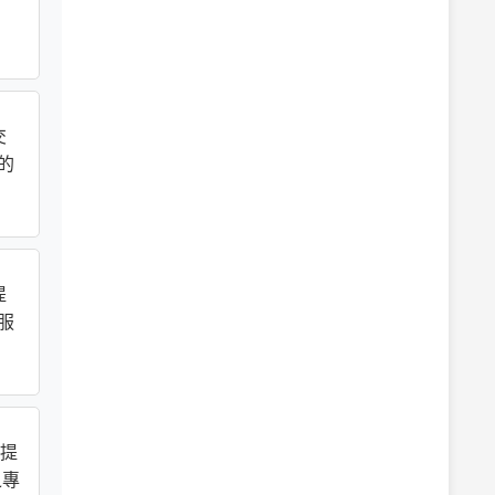
交
的
提
服
前提
之專