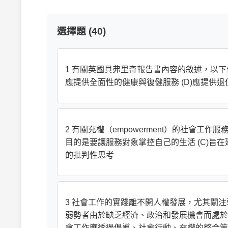
選擇題 (40)
1 有關英國貝弗里奇報告書內容的敘述，以下何者
應提供全面性的健康與復健服務 (D)應提供
2 有關充權（empowerment）的社會工作
目的是要讓服務對象掌控自己的生活 (C)旨
的批判性思考
3 社會工作的實踐離不開人權發展，尤其關注
弱勢者由於缺乏經濟、政治和發展機會而處於不
會工作應透過倡導、社會行動、充權的整合策