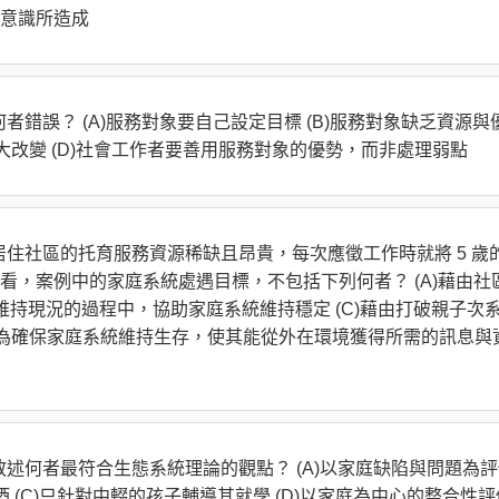
意識所造成
者錯誤？ (A)服務對象要自己設定目標 (B)服務對象缺乏資源與
大改變 (D)社會工作者要善用服務對象的優勢，而非處理弱點
居住社區的托育服務資源稀缺且昂貴，每次應徵工作時就將 5 歲
，案例中的家庭系統處遇目標，不包括下列何者？ (A)藉由社
在維持現況的過程中，協助家庭系統維持穩定 (C)藉由打破親子次
D)為確保家庭系統維持生存，使其能從外在環境獲得所需的訊息與
敘述何者最符合生態系統理論的觀點？ (A)以家庭缺陷與問題為
酒 (C)只針對中輟的孩子輔導其就學 (D)以家庭為中心的整合性評