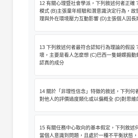
12 有關心理暨社會學派，下列敘述何者正確
模式 (B)主張童年經驗和潛意識決定行為，
理與外在環境壓力互動影響 (D)主張個人因
13 下列敘述何者最符合認知行為理論的假設？
壞，主要是看人怎麼想 (C)巴西一隻蝴蝶搧
認真的成分
14 關於「非理性信念」特徵的敘述，下列何者錯
對他人的評價過度類化或以偏概全 (D)對思
15 有關任務中心取向的基本假定，下列敘述何
當個人意識到問題，且處於一種不平衡狀態，就