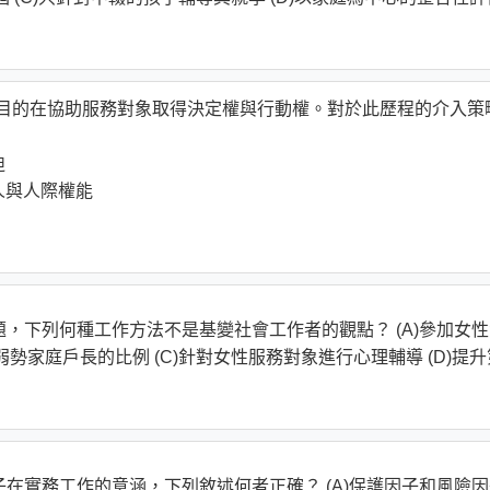
種歷程，目的在協助服務對象取得決定權與行動權。對於此歷程的介入策
迫
人與人際權能
題，下列何種工作方法不是基變社會工作者的觀點？ (A)參加女
弱勢家庭戶長的比例 (C)針對女性服務對象進行心理輔導 (D)提升
子在實務工作的意涵，下列敘述何者正確？ (A)保護因子和風險