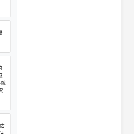
優
的
區
系統
資
評估
估