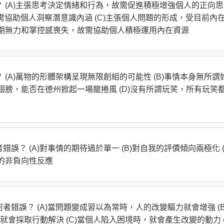
？ (A)主張思考決定情緒和行為，故需促進積極增強個人的正向
故需協助個人洞察潛意識內涵 (C)主張個人問題的形成，受目前內
長期無力和掌控感喪失，故需協助個人積極運用內在資源
 (A)萬物的形體架構呈現無限創組的可能性 (B)事情本身無所謂
動翅膀，能否在德州掀起一場龍捲風 (D)沒有所謂玩笑，所有玩笑
誤？ (A)對事情的期待過於單一 (B)對自我的評價傾向兩極化 (
維的非負向性反應
者錯誤？ (A)當問題變成習以為常時，人的改變驅力就會增強 (B
會採取行動解決 (C)當個人陷入困境時，就會產生改變的動力 (