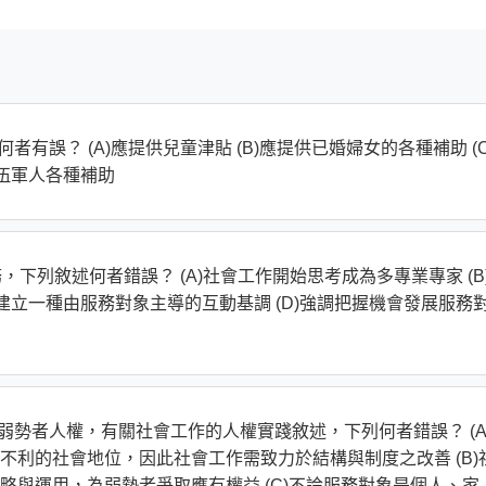
有誤？ (A)應提供兒童津貼 (B)應提供已婚婦女的各種補助 (C
退伍軍人各種補助
服務，下列敘述何者錯誤？ (A)社會工作開始思考成為多專業專家 (B
在建立一種由服務對象主導的互動基調 (D)強調把握機會發展服務
弱勢者人權，有關社會工作的人權實踐敘述，下列何者錯誤？ (A
利的社會地位，因此社會工作需致力於結構與制度之改善 (B)
略與運用，為弱勢者爭取應有權益 (C)不論服務對象是個人、家