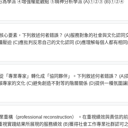
學派 ④增強權能觀點 ⑤精神分析學派 (A)①②③ (B)①②④
核心要素，下列敘述何者錯誤？ (A)服務對象的社會與文化認同
種壓迫 (C)應批判反思自己的文化認同 (D)應理解每個人都有相同
從「專業專家」轉化成「協同夥伴」。下列敘述何者錯誤？ (A)
賴專家的文化 (C)避免創造不對等的階層關係 (D)提供一種氛圍讓
rofessional reconstruction） 。在重視績效與責信的
應重視實踐結果所展現的服務績效 (B)獲得社會工作專業社群認可