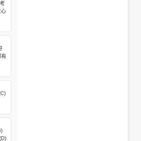
思考
在心
好
都有
C)
)
D)