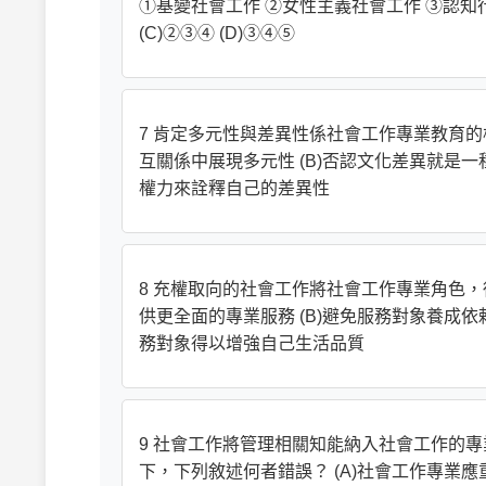
①基變社會工作 ②女性主義社會工作 ③認知行為
(C)②③④ (D)③④⑤
7 肯定多元性與差異性係社會工作專業教育的
互關係中展現多元性 (B)否認文化差異就是一
權力來詮釋自己的差異性
8 充權取向的社會工作將社會工作專業角色，
供更全面的專業服務 (B)避免服務對象養成依
務對象得以增強自己生活品質
9 社會工作將管理相關知能納入社會工作的專業重構（p
下，下列敘述何者錯誤？ (A)社會工作專業