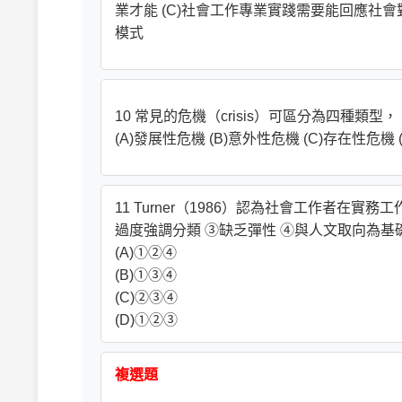
業才能 (C)社會工作專業實踐需要能回應社
模式
10 常見的危機（crisis）可區分為四種
(A)發展性危機 (B)意外性危機 (C)存在性危機 
11 Turner（1986）認為社會工作者在
過度強調分類 ③缺乏彈性 ④與人文取向為基
(A)①②④
(B)①③④
(C)②③④
(D)①②③
複選題