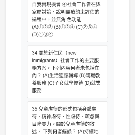
自我實現機會 ④社會工作者在與
家屬討論、說明醫療約束評估的
過程中，並無角 色功能
(A)①②③ (B)①②④ (C)②③④
(D)①③④
34 關於新住民（new
immigrants）社會工作的主要服
務方案，下列內容何者未包括在
內？ (A)生活適應輔導 (B)親職教
養服務 (C)子女就學優待 (D)就業
服務
35 兒童虐待的形式包括身體虐
待、精神虐待、性虐待、疏忽與
目睹暴力。關於兒童虐待的敘
述， 下列何者錯誤？ (A)持續地