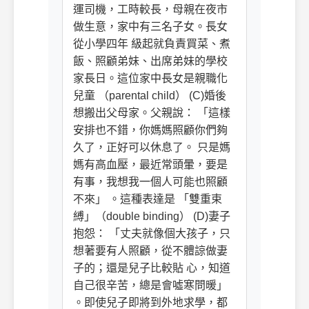
運司機，工時較長，母親在夜市
做生意，家中有三名子女。長女
從小學四年 級起就負責買菜、煮
飯、照顧弟妹、出席弟妹的學校
家長日。這位家中長女是親職化
兒童 （parental child） (C)婚後
想搬出父母家。父親說： 「這樣
安排也不錯，你媽媽照顧你們夠
久了，正好可以休息了。 只是媽
媽有高血壓，最近常頭暈，要是
有事，我想我一個人可能也照顧
不來」 。這種表達是 「雙重束
縛」（double binding） (D)妻子
抱怨： 「丈夫就像個大孩子，只
想著要有人照顧，從不體諒做妻
子的；還是兒子比較貼 心，知道
自己很辛苦，總是會噓寒問暖」
。即使兒子即將到外地求學，都