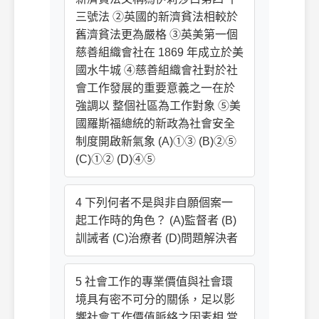
三號法 ②英國的新濟貧法相較於
舊濟貧法更為嚴格 ③英美第一個
慈善組織會社在 1869 年成立於美
國水牛城 ④慈善組織會社對於社
會工作發展的重要意義之一在於
強調以 整個社區為工作對象 ⑤美
國羅斯福總統的新政為社會安全
制度開啟新氣象 (A)①③ (B)②⑤
(C)①② (D)④⑤
4 下列何者不是與非自願個案一
起工作時的角色？ (A)監督者 (B)
訓誡者 (C)治療者 (D)問題解決者
5 社會工作的專業價值與社會環
境具有密不可分的關係，足以影
響社會工作價值脈絡之因素相 當