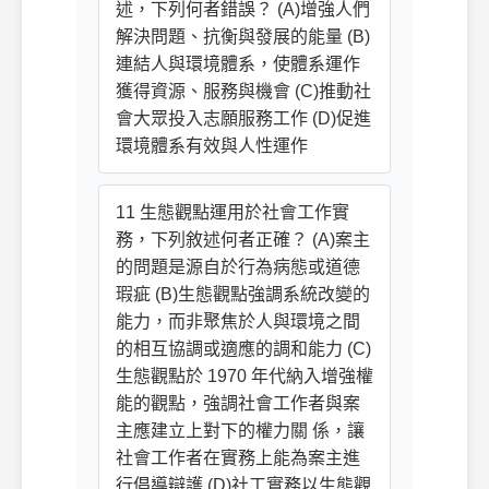
述，下列何者錯誤？ (A)增強人們
解決問題、抗衡與發展的能量 (B)
連結人與環境體系，使體系運作
獲得資源、服務與機會 (C)推動社
會大眾投入志願服務工作 (D)促進
環境體系有效與人性運作
11 生態觀點運用於社會工作實
務，下列敘述何者正確？ (A)案主
的問題是源自於行為病態或道德
瑕疵 (B)生態觀點強調系統改變的
能力，而非聚焦於人與環境之間
的相互協調或適應的調和能力 (C)
生態觀點於 1970 年代納入增強權
能的觀點，強調社會工作者與案
主應建立上對下的權力關 係，讓
社會工作者在實務上能為案主進
行倡導辯護 (D)社工實務以生態觀