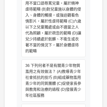
用不當口語辱罵兒童，屬於精神
虐待範疇 (B)對兒童施以身體的侵
入、身體的觸摸，或強迫觀看色
情影片，屬於性虐待範疇 (C)六歲
以下之兒童獨處或由不適當之人
代為照顧，屬於疏忽的範疇 (D)讓
兒少持續處於骯髒、不衛生或衣
著不當的情況下，屬於身體虐待
的範疇
36 下列何者不是有關青少年物質
濫用之有效做法？ (A)教導青少年
社會抵抗的技巧 (B)組成藥物濫用
青少年的同質團體 (C)促使家長參
與教育和治療的過程 (D)發展青少
年社區服務