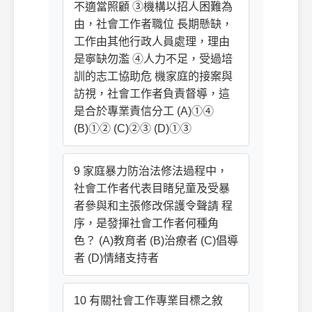
不適當照顧 ③機構以招人困難為
由，社會工作者職位 長期懸缺，
工作由其他行政人員處理，理由
是寧缺勿濫 ④人力不足，受過培
訓的志工協助危 機家庭的接案與
訪視，社會工作者負責督導，這
是合於專業責信分工 (A)①④
(B)①② (C)②③ (D)①③
9 家庭暴力防治法修法過程中，
社會工作者代表目睹兒童及受暴
者參與和主張修改保護令聲請 程
序，是發揮社會工作者何種角
色？ (A)教育者 (B)治療者 (C)倡導
者 (D)情緒支持者
10 有關社會工作專業目標之敘