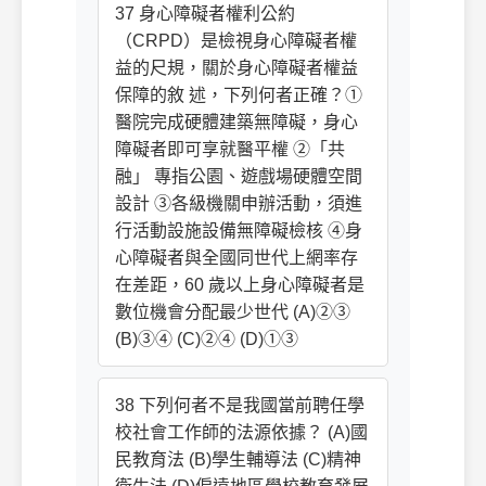
37 身心障礙者權利公約
（CRPD）是檢視身心障礙者權
益的尺規，關於身心障礙者權益
保障的敘 述，下列何者正確？①
醫院完成硬體建築無障礙，身心
障礙者即可享就醫平權 ②「共
融」 專指公園、遊戲場硬體空間
設計 ③各級機關申辦活動，須進
行活動設施設備無障礙檢核 ④身
心障礙者與全國同世代上網率存
在差距，60 歲以上身心障礙者是
數位機會分配最少世代 (A)②③
(B)③④ (C)②④ (D)①③
38 下列何者不是我國當前聘任學
校社會工作師的法源依據？ (A)國
民教育法 (B)學生輔導法 (C)精神