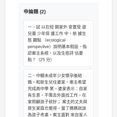
申論題 (2)
一、試 以在短 期家外 安置受 虐
兒童 少年保 護工作 中，依 據生
態 觀點 （ecological
perspective）說明基本假設、指
認案主系統，以及生態評 估要
點？（25 分）
二、中輟未成年少女懷孕後結
婚，和新生兒住婆家。案主希望
完成高中學 業。婆家表示：自家
有生意，不需去外面找工作，在
家照顧孩子就好； 案主的丈夫與
原生家庭也覺得，當了媽媽就該
為孩子考慮。案主面對 來自家人