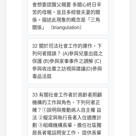
會想要提醒父親要 多關心終日辛
苦的母親，並且多經營夫妻的關
係。描述此現象的概念是「三角
關係」 （triangulation）
32 關於司法社會工作的運作，下
列何者錯誤？ (A)參與兒童出庭之
保護 (B)參與家事事件之調解 (C)
參與收出養之訪視與建議(D)參與
毒品法庭
33 有關社會工作者於高齡者照顧
機構的工作與角色，下列何者正
確？①說明與推動病人自主權 益
法 ②擬定與執行長者入住適應計
劃 ③組織機構長輩，擔任社區獨
居長者電話問安工作， 提供長輩